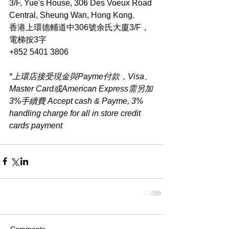
3/F, Yue's House, 306 Des Voeux Road 
Central, Sheung Wan, Hong Kong.
香港上環德輔道中306號余氏大廈3/F，
電梯按3字
+852 5401 3806
*上環店接受現金與Payme付款，Visa、
Master Card或American Express需另加
3%手續費 Accept cash & Payme, 3% 
handling charge for all in store credit 
cards payment​
Comments