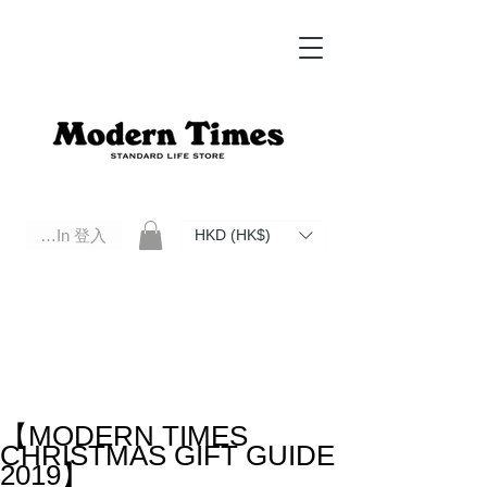
Log In 登入
HKD (HK$)
Modern Times Standard Life Store | Hong Kong Standard Life Store Selects High Quality Daily Tools based in
Hong Kong. Official retailer of Roberu, Anchor Bridge, Filson, Claustrum, F/CE.
【MODERN TIMES
CHRISTMAS GIFT GUIDE
2019】