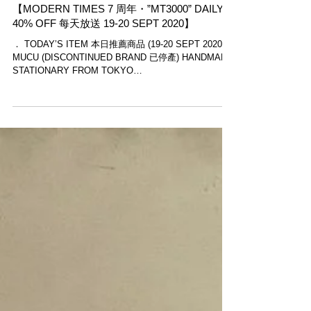
【MODERN TIMES 7 周年・”MT3000” DAILY
40% OFF 每天放送 19-20 SEPT 2020】
． TODAY’S ITEM 本日推薦商品 (19-20 SEPT 2020):
MUCU (DISCONTINUED BRAND 已停產) HANDMADE
STATIONARY FROM TOKYO
www.moderntimes.hk/mucu ．...