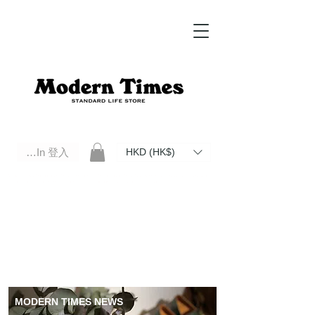
Log In 登入
HKD (HK$)
Modern Times Standard Life Store | Hong Kong Standard Life Store Selects High Quality Daily Tools based in
Hong Kong. Official retailer of Roberu, Anchor Bridge, Filson, Claustrum, F/CE.
MODERN TIMES NEWS