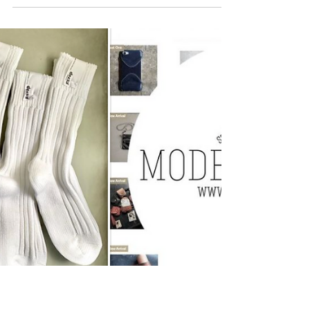
【F/CE. ・新品上架】
． F/CE. 定番名作950 Travel Backpack，是設計師山
根敏史的首個背包作品，自我們七年前與F/CE. 開始合
作，950 BP已經是Modern Times的Best Seller，直到現
在仍然極受客人歡迎，尤其是全黑配色，生命周期如此
長久的產品實在罕見，...