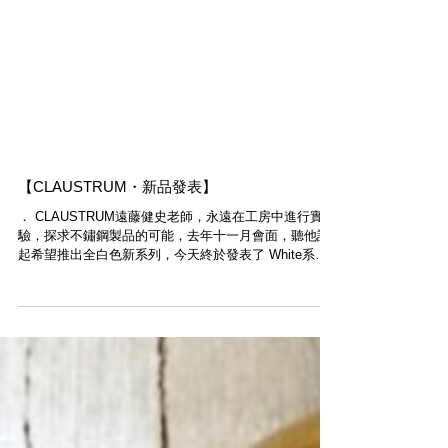
【CLAUSTRUM・新品發表】
． CLAUSTRUM​遠藤健史老師，永遠在工房中進行實
驗，探求不鏽鋼製品的可能，去年十一月會面，聽他說
起希望推出全白色新系列，今天終於發表了 White系
列。包括圖中Articular Wallet，換上白色皮革及白塗層
金屬，完全是另一感覺。今天開始於Modern...