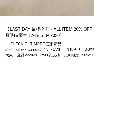
【LAST DAY 最後今天・ALL ITEM 20% OFF 九
月限時優惠 12-18 SEP 2020】
． CHECK OUT MORE 更多新品
shoutout.wix.com/so/c4NIIzUV8 ． 最後今天！為感激
大家一直對Modern Times的支持，九月限定Thankful
event展開，由今天起至9月18日，只要於網店輸入優惠
碼「MTSEP」即可享八折...