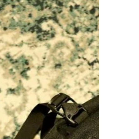
20% OFF 每天放送 18 SEPT 2020】
． TODAY’S ITEM 本日推薦商品 (18 SEPT 2020):
LOOM FRAGRANCE LEATHER TAG HANDMADE IN
JAPAN www.moderntimes.hk/product-page/loom-
fragrance-leather...