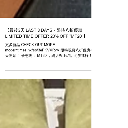
【最後3天 LAST 3 DAYS・限時八折優惠
LIMITED TIME OFFER 20% OFF "MT20"】
更多新品 CHECK OUT MORE
moderntimes.hk/so/3ePKVXRvV 限時現貨八折優惠今
天開始！ 優惠碼： MT20 ，網店與上環店同步進行！
至2月28日止 Limited times offer! In stock item 20%
off!...