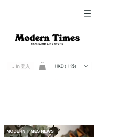
Log In 登入
HKD (HK$)
Modern Times Standard Life Store | Hong Kong Standard Life Store Selects High Quality Daily Tools based in
Hong Kong. Official retailer of Roberu, Anchor Bridge, Filson, Claustrum, F/CE.
MODERN TIMES NEWS