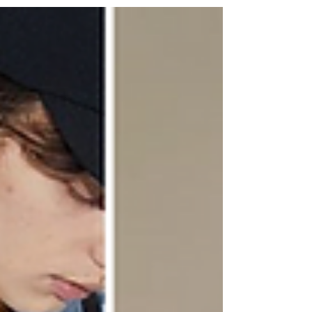
20% off! Code: MT20 【SHOP NEW ARRIVAL・即時
選購】...