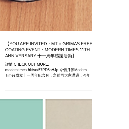
【YOU ARE INVITED・MT × GRIMAS FREE
COATING EVENT・MODERN TIMES 11TH
ANNIVERSARY 十一周年感謝活動】
詳情 CHECK OUT MORE:
moderntimes.hk/so/57PD5oHJp 今個月係Modern
Times成立十一周年紀念月，之前同大家講過，今年我
哋將會聯同一個新的合作伙伴，舉行限定嘅特別活動，
今日將為大家公布細節。 我哋會同 Grimas...