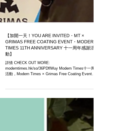
【加開一天！YOU ARE INVITED・MT ×
GRIMAS FREE COATING EVENT・MODERN
TIMES 11TH ANNIVERSARY 十一周年感謝活
動】
詳情 CHECK OUT MORE:
moderntimes.hk/so/36PDflWuy Modern Times十一周年
活動，Modern Times × Grimas Free Coating Event，
在過去的周日完滿結束，感激當日來參觀的客人朋
友。...