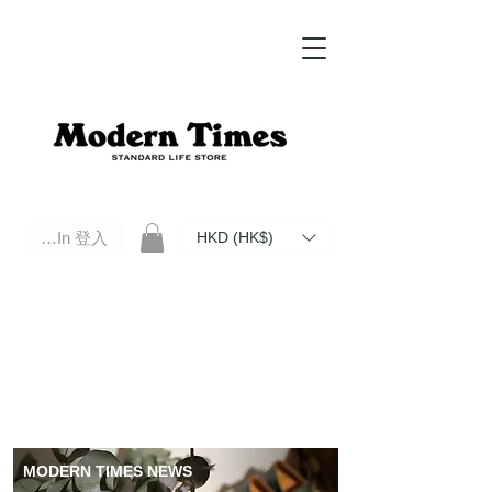
Log In 登入
HKD (HK$)
Modern Times Standard Life Store | Hong Kong Standard Life Store Selects High Quality Daily Tools based in
Hong Kong. Official retailer of Roberu, Anchor Bridge, Filson, Claustrum, F/CE.
MODERN TIMES NEWS