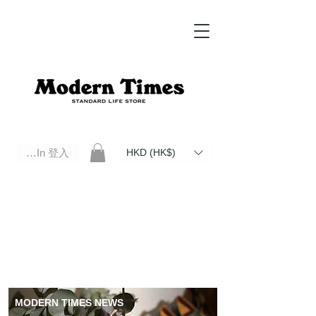
Log In 登入
HKD (HK$)
Modern Times Standard Life Store | Hong Kong Standard Life Store Selects High Quality Daily Tools based in
Hong Kong. Official retailer of Roberu, Anchor Bridge, Filson, Claustrum, F/CE.
MODERN TIMES NEWS