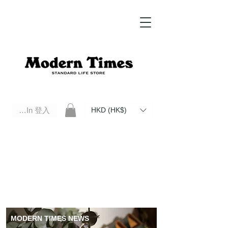
Log In 登入
HKD (HK$)
Modern Times Standard Life Store | Hong Kong Standard Life Store Selects High Quality Daily Tools based in
Hong Kong. Official retailer of Roberu, Anchor Bridge, Filson, Claustrum, F/CE.
MODERN TIMES NEWS