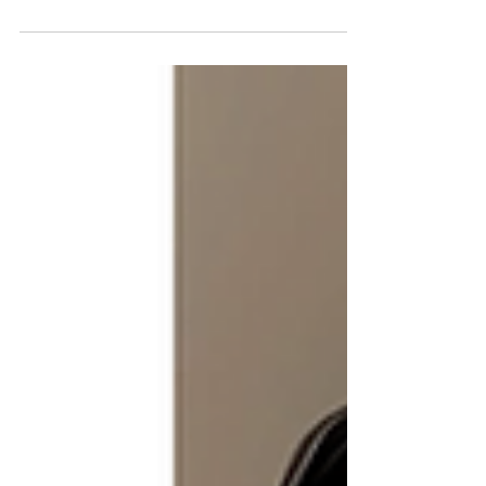
Check Out More 更多新品：
moderntimes.hk/so/76PMpCY9d 限時現貨八折優惠今
天開始！ 優惠碼： “MT20” ，網店與上環店同步進行！
*小部份現貨及Outlet減價品除外 Limited times offer! In
stock...