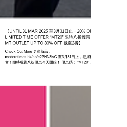
【UNTIL 31 MAR 2025 至3月31日止・20% OFF
LIMITED TIME OFFER “MT20” 限時八折優惠・
MT OUTLET UP TO 80% OFF 低至2折】
Check Out More 更多新品：
moderntimes.hk/so/e2PNN3lvG 至3月31日止，把握機
會！限時現貨八折優惠今天開始！ 優惠碼： “MT20” ，
網店與上環店同步進行！ *小部份現貨及Outlet減價品除
外 Until 31 Mar...