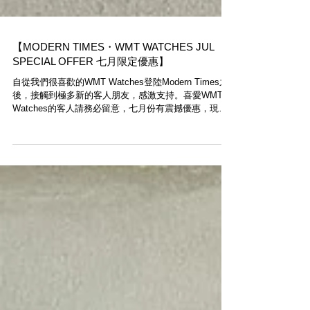
【MODERN TIMES・WMT WATCHES JUL
SPECIAL OFFER 七月限定優惠】
自從我們很喜歡的WMT Watches登陸Modern Times之
後，接觸到極多新的客人朋友，感激支持。喜愛WMT
Watches的客人請務必留意，七月份有震撼優惠，現凡
購買WMT手錶，即可獲贈尼龍錶帶一條。我們將
Green...