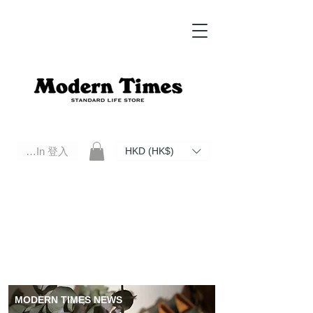
Log In 登入
HKD (HK$)
Modern Times Standard Life Store | Hong Kong Standard Life Store Selects High Quality Daily Tools based in
Hong Kong. Official retailer of Roberu, Anchor Bridge, Filson, Claustrum, F/CE.
MODERN TIMES NEWS