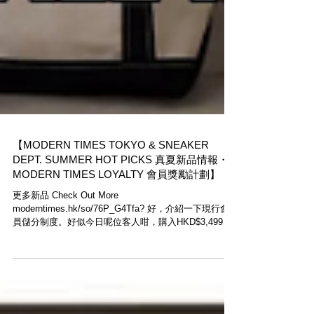
【MODERN TIMES TOKYO & SNEAKER
DEPT. SUMMER HOT PICKS 真夏新品情報・
MODERN TIMES LOYALTY 會員獎勵計劃】
更多新品 Check Out More
moderntimes.hk/so/76P_G4Tfa? 好，介紹一下現行會
員儲分制度。好似今日呢位客人咁，購入HKD$3,499產
品，既可儲3499分，下次購物，10分可當$1使用，如果
佢想買L.L. Bean Holder，價值HKD$299，基本上客人