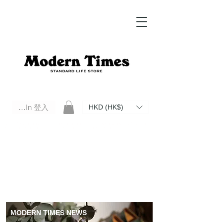
Log In 登入
HKD (HK$)
Modern Times Standard Life Store | Hong Kong Standard Life Store Selects High Quality Daily Tools based in
Hong Kong. Official retailer of Roberu, Anchor Bridge, Filson, Claustrum, F/CE.
MODERN TIMES NEWS