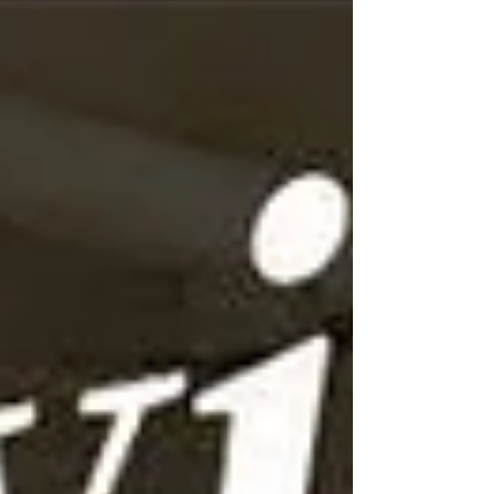
係唔使俾錢，用積分已可扣足HKD$299 (2990分)，然後
仲有509分剩；買多對Decka襪，原價HKD$280，用盡
509分，即扣$50.9，補返HKD$229.1就得，係咪好抵，
抵到我有啲驚 (笑) 答謝大家多年支持！ 同時，大家去網
店買嘢，記得註冊成為會員先，因為迎新有50分MT
Loyalty Point，即時可以當現金HKD$5使用。然後，新
訂單HKD$1儲1分，下次購物，10分可以當HKD$1用。
舉例：你Order HKD$1,000，下次可以當HKD$100使
用，三個月內有效，我都覺得好抵 (笑) 網店及上環店同
時適用。 見到我哋Homepage右上角個「Login 登入」
制，大大力㩒落去，佢就會叫你登記㗎喇。 【SHOP
NEW AR