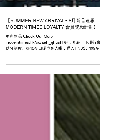
【SUMMER NEW ARRIVALS 8月新品速報・
MODERN TIMES LOYALTY 會員獎勵計劃】
更多新品 Check Out More
moderntimes.hk/so/aeP_qFusH 好，介紹一下現行會員
儲分制度。好似今日呢位客人咁，購入HKD$3,499產
品，既可儲3499分，下次購物，10分可當$1使用，如果
佢想買L.L. Bean Holder，價值HKD$299，基本上客人
係唔使俾錢，用積分已可扣足HKD$299 (2990分)，然後
仲有509分剩；買多對Decka襪，原價HKD$280，用盡
509分，即扣$50.9，補返HKD$229.1就得，係咪好抵，
抵到我有啲驚 (笑) 答謝大家多年支持！ 同時，大家去網
店買嘢，記得註冊成為會員先，因為迎新有50分MT
Loyalty Point，即時可以當現金HKD$5使用。然後，新
訂單HKD$1儲1分，下次購物，10分可以當HKD$1用。
舉例：你Order HKD$1,000，下次可以當HKD$100使
用，三個月內有效，我都覺得好抵 (笑) 網店及上環店同
時適用。 見到我哋Homepage右上角個「Login 登入」
制，大大力㩒落去，佢就會叫你登記㗎喇。 【SHOP