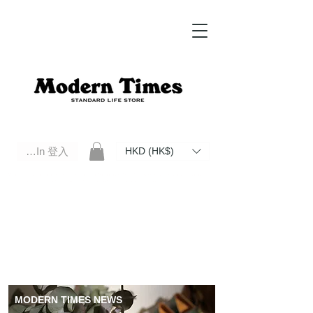
Log In 登入
HKD (HK$)
Modern Times Standard Life Store | Hong Kong Standard Life Store Selects High Quality Daily Tools based in
Hong Kong. Official retailer of Roberu, Anchor Bridge, Filson, Claustrum, F/CE.
MODERN TIMES NEWS