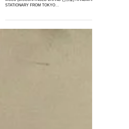
． TODAY’S ITEM 本日推薦商品 (19-20 SEPT 2020):
MUCU (DISCONTINUED BRAND 已停產) HANDMADE
STATIONARY FROM TOKYO
www.moderntimes.hk/mucu ．...