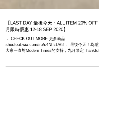
【LAST DAY 最後今天・ALL ITEM 20% OFF 九
月限時優惠 12-18 SEP 2020】
． CHECK OUT MORE 更多新品
shoutout.wix.com/so/c4NIIzUV8 ． 最後今天！為感激
大家一直對Modern Times的支持，九月限定Thankful
event展開，由今天起至9月18日，只要於網店輸入優惠
碼「MTSEP」即可享八折...