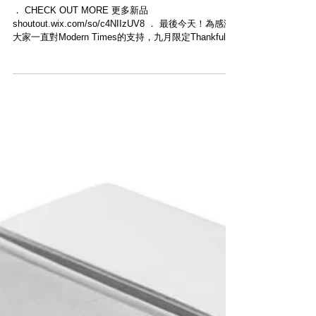
【LAST DAY 最後今天・ALL ITEM 20% OFF 九
月限時優惠 12-18 SEP 2020】
． CHECK OUT MORE 更多新品
shoutout.wix.com/so/c4NIIzUV8 ． 最後今天！為感激
大家一直對Modern Times的支持，九月限定Thankful
event展開，由今天起至9月18日，只要於網店輸入優惠
碼「MTSEP」即可享八折...