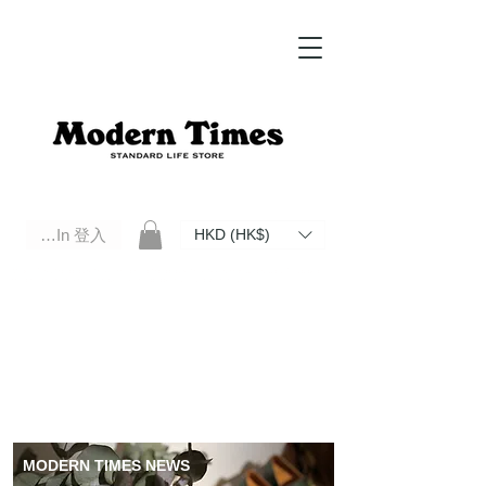
Log In 登入
HKD (HK$)
Modern Times Standard Life Store | Hong Kong Standard Life Store Selects High Quality Daily Tools based in
Hong Kong. Official retailer of Roberu, Anchor Bridge, Filson, Claustrum, F/CE.
MODERN TIMES NEWS