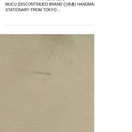
40% OFF 每天放送 19-20 SEPT 2020】
． TODAY’S ITEM 本日推薦商品 (19-20 SEPT 2020):
MUCU (DISCONTINUED BRAND 已停產) HANDMADE
STATIONARY FROM TOKYO
www.moderntimes.hk/mucu ．...