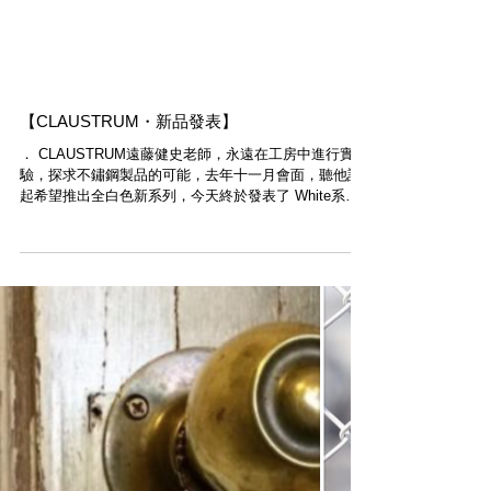
【CLAUSTRUM・新品發表】
． CLAUSTRUM​遠藤健史老師，永遠在工房中進行實
驗，探求不鏽鋼製品的可能，去年十一月會面，聽他說
起希望推出全白色新系列，今天終於發表了 White系
列。包括圖中Articular Wallet，換上白色皮革及白塗層
金屬，完全是另一感覺。今天開始於Modern...