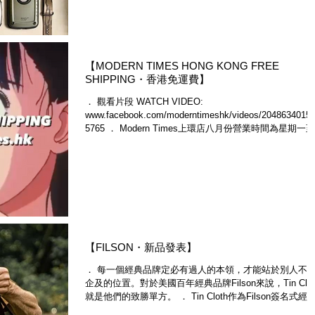
【MODERN TIMES HONG KONG FREE
SHIPPING・香港免運費】
． 觀看片段 WATCH VIDEO:
www.facebook.com/moderntimeshk/videos/2048634015
5765 ． Modern Times上環店八月份營業時間為星期一至日
1-6PM。休日不定，歡迎大家來店前WhatsApp...
【FILSON・新品發表】
． 每一個經典品牌定必有過人的本領，才能站於別人不
企及的位置。對於美國百年經典品牌Filson​來說，Tin Clot
就是他們的致勝單方。 ． Tin Cloth作為Filson簽名式經典
物料，本體選用高密度編織帆布，然後將石蠟液化，再運