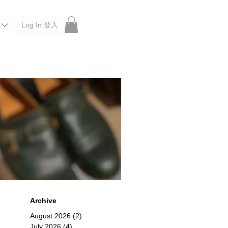
Log In 登入
 Roberu, Anchor Bridge, Filson, Claustrum, F/CE.
Archive
August 2026
(2)
2 posts
限定
July 2026
(4)
4 posts