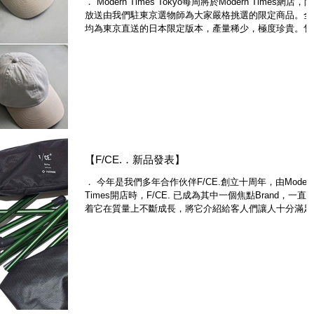
． Modern Times Tokyo每周將於Modern Times網店，
放送由我們駐東京選物師為大家嚴格挑選的限定商品。全
均為東京直送的日本限定版本，產量稀少，極度珍貴。售
即止，不要錯過。 ． Modern Times Tokyo will launch a..
【F/CE.．新品發表】
． 今年是我們多年合作伙伴F/CE.創立十周年，由Moder
Times開店時，F/CE. 已成為其中一個焦點Brand，一直
着它在質量上不斷成長，將它介紹給客人們讓人十分滿足
． 為興祝十周年，F/CE. 邀請了友好品牌合作推出特別
產品，延續品牌戶外風的根源，與H...