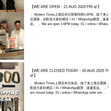
【WE ARE OPEN・21 AUG 2020 FRI 🌿】
． Modern Times上環店本日營業時間1-6PM。除了來上
店選購，亦歡迎大家於網店 / IG / WhatsApp購買，速遞
送。 ． We are open 1-6PM today. IG / online / WhatsApp
order are...
【WE ARE CLOSED TODAY・20 AUG 2020 TH
🌿】
． Modern Times上環店本日休息。除了來上環店選購，
歡迎大家於網店 / IG / WhatsApp購買，速遞直送。 ． W
are closed today. IG / online / WhatsApp order are
welcomed. Shop...