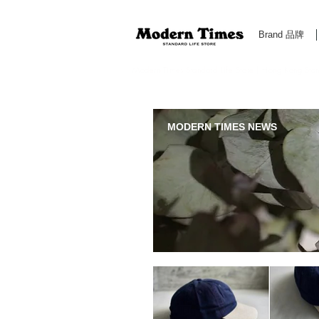
Brand 品牌
Modern Times Standard Life Store | Hong Kong Standa
MODERN TIMES NEWS