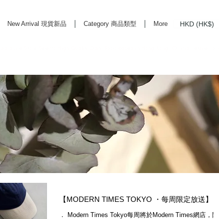
HKD (HK$)
New Arrival 現貨新品
Category 商品類型
More
rd Life Store Selects High Quality Daily Tools based in Hong Kong. Official retailer of
【MODERN TIMES TOKYO ・每周限定放送】
． Modern Times Tokyo每周將於Modern Times網店，