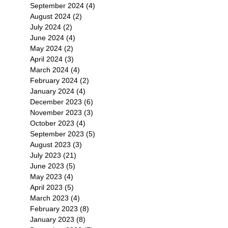
September 2024
(4)
4 posts
August 2024
(2)
2 posts
July 2024
(2)
2 posts
環
June 2024
(4)
4 posts
直
May 2024
(2)
2 posts
April 2024
(3)
3 posts
March 2024
(4)
4 posts
February 2024
(2)
2 posts
January 2024
(4)
4 posts
December 2023
(6)
6 posts
November 2023
(3)
3 posts
October 2023
(4)
4 posts
September 2023
(5)
5 posts
U
August 2023
(3)
3 posts
July 2023
(21)
21 posts
June 2023
(5)
5 posts
亦
May 2023
(4)
4 posts
e
April 2023
(5)
5 posts
March 2023
(4)
4 posts
February 2023
(8)
8 posts
January 2023
(8)
8 posts