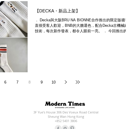
【DECKA・新品上架】
． Decka與大阪BRU NA BIONNE合作推出的限定版襪
直很受客人歡迎，BNB的大膽選色，配合Decka古機械編
技術，每次新作發表，都令人眼前一亮。 ． 今回推出的
Sk8 Socks將玩味提升，嚴選近代流行文化代表人物，刺
於襪子後方，今天要登場的就是「Mir...
6
7
8
9
10
3F Yue's House 306 Des Voeux Road Central
Sheung Wan Hong Kong
+852 5401 3806