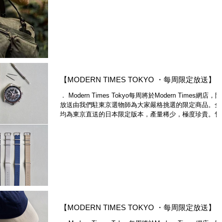
高溫與高壓，將石蠟滲透到帆...
【MODERN TIMES TOKYO ・每周限定放送】
． Modern Times Tokyo每周將於Modern Times網店，
放送由我們駐東京選物師為大家嚴格挑選的限定商品。全
均為東京直送的日本限定版本，產量稀少，極度珍貴。售
即止，不要錯過。 ． Modern Times Tokyo will launch a..
【MODERN TIMES TOKYO ・每周限定放送】