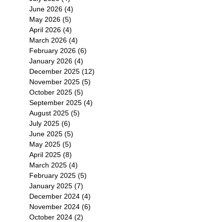
部
June 2026
(4)
4 posts
完
May 2026
(5)
5 posts
.
April 2026
(4)
4 posts
March 2026
(4)
4 posts
February 2026
(6)
6 posts
January 2026
(4)
4 posts
December 2025
(12)
12 posts
November 2025
(5)
5 posts
October 2025
(5)
5 posts
September 2025
(4)
4 posts
August 2025
(5)
5 posts
July 2025
(6)
6 posts
s
June 2025
(5)
5 posts
May 2025
(5)
5 posts
April 2025
(8)
8 posts
March 2025
(4)
4 posts
February 2025
(5)
5 posts
January 2025
(7)
7 posts
December 2024
(4)
4 posts
November 2024
(6)
6 posts
October 2024
(2)
2 posts