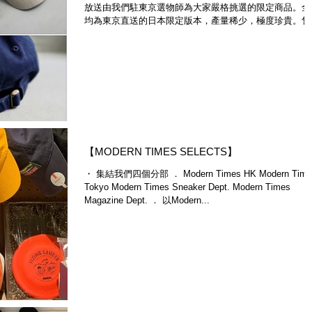
放送由我們駐東京選物師為大家嚴格挑選的限定商品。全
均為東京直送的日本限定版本，產量稀少，極度珍貴。售
即止，不要錯過。 ． Modern Times Tokyo will launch a..
【MODERN TIMES SELECTS】
・ 集結我們四個分部 ． Modern Times HK Modern Time
Tokyo Modern Times Sneaker Dept. Modern Times
Magazine Dept. ． 以Modern...