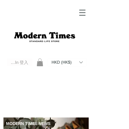
Log In 登入
HKD (HK$)
Modern Times Standard Life Store | Hong Kong Standard Life Store Selects High Quality Daily Tools based in
Hong Kong. Official retailer of Roberu, Anchor Bridge, Filson, Claustrum, F/CE.
MODERN TIMES NEWS