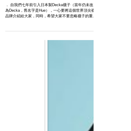
【DECKA・新品上架】
． 自我們七年前引入日本製Decka襪子（當年仍未改名
為Decka，舊名字是Hue），一心要將這個世界頂尖襪子
品牌介紹給大家，同時，希望大家不要忽略襪子的重要
性。 ． 純白色的Decka 56N Socks一直是最熱賣的配
色，如果你首次接觸Decka quality...