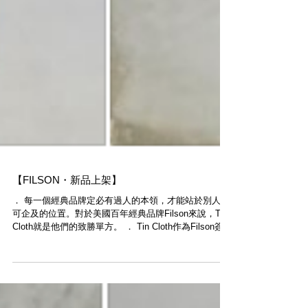
【FILSON・新品上架】
． 每一個經典品牌定必有過人的本領，才能站於別人不
可企及的位置。對於美國百年經典品牌Filson​​來說，Tin
Cloth就是他們的致勝單方。 ． Tin Cloth作為Filson簽名
式經典物料，本體選用高密度編織帆布，然後將石蠟液
化，再運用高溫與高壓，將石蠟滲透到帆布...