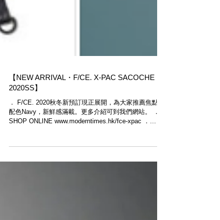
【NEW ARRIVAL・F/CE. X-PAC SACOCHE
2020SS】
． F/CE. 2020秋冬新預訂現正展開，為大家推薦焦點新
配色Navy，新鮮感滿載。更多介紹可到我們網站。 ．
SHOP ONLINE www.moderntimes.hk/fce-xpac ．
F/CE. URBAN OUTDOOR GEAR FROM JAPAN...