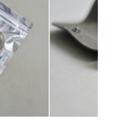
HOURS・AUG 2020 八月份特別營業時間・
ONLINE FREE SHIPPING 限時免運費】
． MORE ITEMS 更多新品
shoutout.wix.com/so/caNE_5iiJ ． Modern Times上環
店八月份營業時間為星期一至日1-6PM。休日不定，歡
迎大家來店前WhatsApp (+852 5401 3806)...