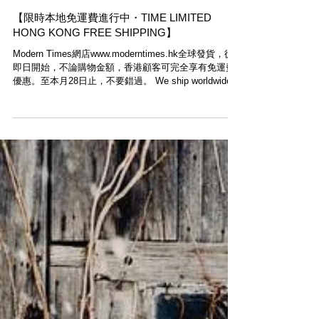
【限時本地免運費進行中・TIME LIMITED
HONG KONG FREE SHIPPING】
Modern Times網店www.moderntimes.hk全球發貨，從
即日開始，不論購物金額，香港顧客可完全享有免運費
優惠。至本月28日止，不要錯過。 We ship worldwide.
Free local delivery. Shop now...