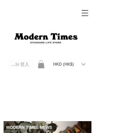
Log In 登入
HKD (HK$)
Modern Times Standard Life Store | Hong Kong Standard Life Store Selects High Quality Daily Tools based in
Hong Kong. Official retailer of Roberu, Anchor Bridge, Filson, Claustrum, F/CE.
MODERN TIMES NEWS