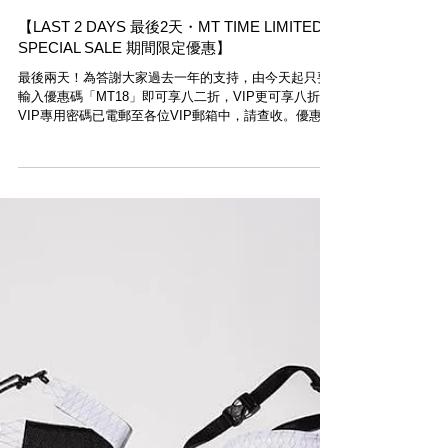
【LAST 2 DAYS 最後2天・MT TIME LIMITED
SPECIAL SALE 期間限定優惠】
最後兩天！為答謝大家過去一年的支持，由今天起只要
輸入優惠碼「MT18」即可享八二折，VIP更可享八折，
VIP專用密碼已電郵至各位VIP郵箱中，請查收。優惠同
樣適用於上環店。金社商品及雜誌除外。優惠期有限，
請勿錯過。請即選購 www.moderntimes.hk Last...