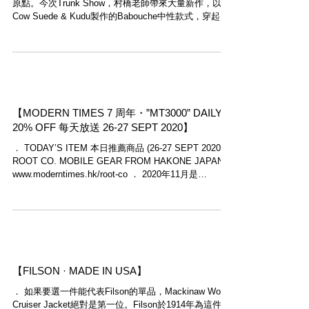
原點。今次Trunk Show，村橋老師帶來大量新作，以
Cow Suede & Kudu製作的Babouche中性款式，穿起來
舒適瀟灑，男女生合用，另有Brown色系選擇。備有
Size...
【MODERN TIMES 7 周年・”MT3000” DAILY
20% OFF 每天放送 26-27 SEPT 2020】
． TODAY’S ITEM 本日推薦商品 (26-27 SEPT 2020):
ROOT CO. MOBILE GEAR FROM HAKONE JAPAN
www.moderntimes.hk/root-co ． 2020年11月是
Modern...
【FILSON · MADE IN USA】
． 如果要選一件能代表Filson的單品，Mackinaw Wool
Cruiser Jacket絕對是第一位。Filson於1914年為這件產