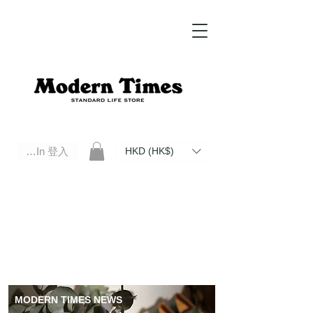
Log In 登入
HKD (HK$)
Modern Times Standard Life Store | Hong Kong Standard Life Store Selects High Quality Daily Tools based in
Hong Kong. Official retailer of Roberu, Anchor Bridge, Filson, Claustrum, F/CE.
MODERN TIMES NEWS