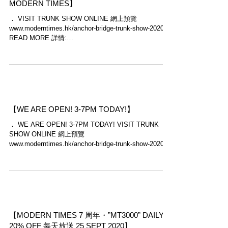
MODERN TIMES】
． VISIT TRUNK SHOW ONLINE 網上預覽
www.moderntimes.hk/anchor-bridge-trunk-show-2020
READ MORE 詳情:
shoutout.wix.com/so/b5NIdy33T#/main ．...
【WE ARE OPEN! 3-7PM TODAY!】
． WE ARE OPEN! 3-7PM TODAY! VISIT TRUNK
SHOW ONLINE 網上預覽
www.moderntimes.hk/anchor-bridge-trunk-show-2020
READ MORE 詳情:...
【MODERN TIMES 7 周年・”MT3000” DAILY
20% OFF 每天放送 25 SEPT 2020】