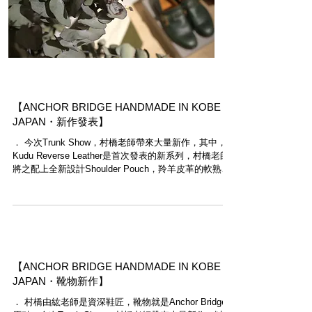
【ANCHOR BRIDGE HANDMADE IN KOBE
JAPAN・新作發表】
． 今次Trunk Show，村橋老師帶來大量新作，其中，
Kudu Reverse Leather是首次發表的新系列，村橋老師
將之配上全新設計Shoulder Pouch，羚羊皮革的軟熟觸
感，加上村橋老師的工藝，歡迎大家來Modern Times觀
賞實物。 ． 1....
【ANCHOR BRIDGE HANDMADE IN KOBE
JAPAN・靴物新作】
． 村橋由紘老師是資深鞋匠，靴物就是Anchor Bridge的