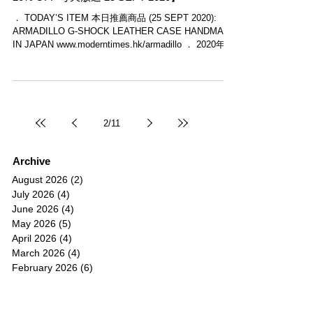
． TODAY’S ITEM 本日推薦商品 (25 SEPT 2020):
ARMADILLO G-SHOCK LEATHER CASE HANDMADE
IN JAPAN www.moderntimes.hk/armadillo ． 2020年11
月是Modern...
2
/
11
Archive
August 2026
(2)
2 posts
July 2026
(4)
4 posts
June 2026
(4)
4 posts
May 2026
(5)
5 posts
April 2026
(4)
4 posts
March 2026
(4)
4 posts
February 2026
(6)
6 posts
January 2026
(4)
4 posts
December 2025
(12)
12 posts
November 2025
(5)
5 posts