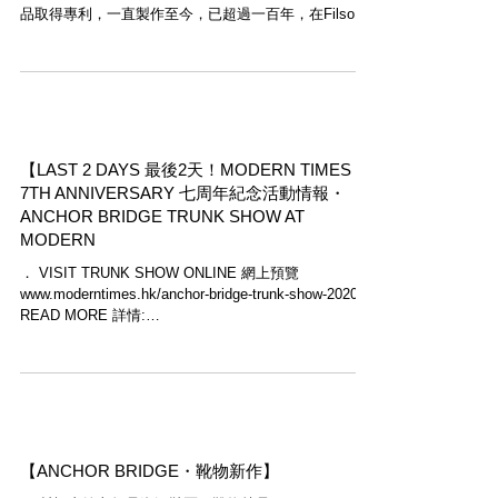
品取得專利，一直製作至今，已超過一百年，在Filson
整個系譜中具有標誌性地位。 Red / Black是與
Mackinaw...
【LAST 2 DAYS 最後2天！MODERN TIMES
7TH ANNIVERSARY 七周年紀念活動情報・
ANCHOR BRIDGE TRUNK SHOW AT
MODERN
． VISIT TRUNK SHOW ONLINE 網上預覽
www.moderntimes.hk/anchor-bridge-trunk-show-2020
READ MORE 詳情:
shoutout.wix.com/so/b5NIdy33T#/main ．...
【ANCHOR BRIDGE・靴物新作】