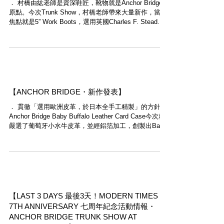
． 村橋由紘老師是資深鞋匠，靴物就是Anchor Bridge的
原點。今次Trunk Show，村橋老師帶來大量新作，當中
焦點就是5” Work Boots，選用英國Charles F. Stead社
生產的Kudu皮革製作，以牛革作內裡。並配上Vibram...
【ANCHOR BRIDGE・新作發表】
． 貫徹「選用歐洲皮革，於日本全手工精製」的方針，
Anchor Bridge Baby Buffalo Leather Card Case今次就
嚴選了葡萄牙小水牛皮革，並經鋁箔加工，創製出Baby
Buffalo / Foil...
【LAST 3 DAYS 最後3天！MODERN TIMES
7TH ANNIVERSARY 七周年紀念活動情報・
ANCHOR BRIDGE TRUNK SHOW AT