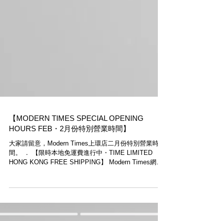
【MODERN TIMES SPECIAL OPENING
HOURS FEB・2月份特別營業時間】
大家請留意，Modern Times上環店二月份特別營業時
間。 ． 【限時本地免運費進行中・TIME LIMITED
HONG KONG FREE SHIPPING】 Modern Times網店
www.moderntimes.hk全球發貨，從即日開始，不論購物
金額，香港顧...