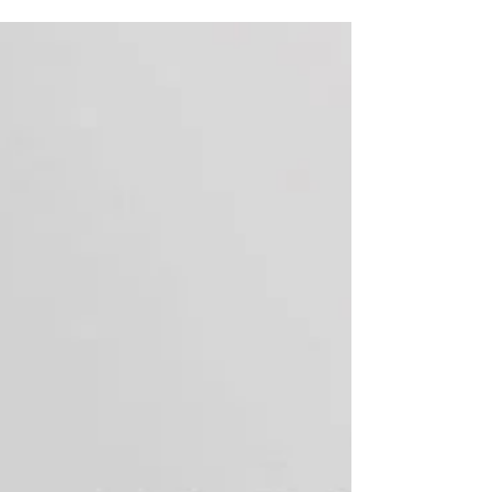
【開市大吉】
． 今天是Modern Times上環店踏入狗年後首個營業
日，特別營業時間為12-4PM，歡迎大家趁著最後一天農
曆年假期來參觀。 ． Come visit us at the last day of
lunar new year holiday. We are open...