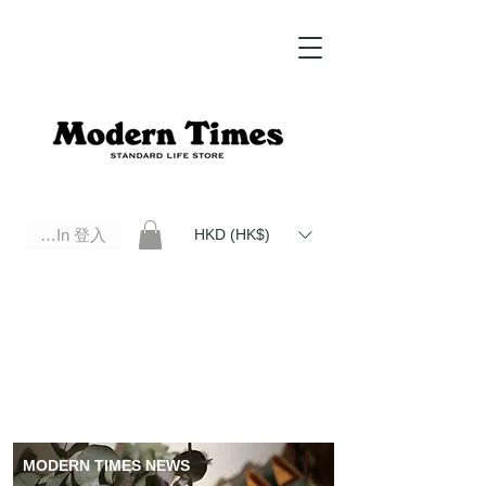
Log In 登入
HKD (HK$)
Modern Times Standard Life Store | Hong Kong Standard Life Store Selects High Quality Daily Tools based in
Hong Kong. Official retailer of Roberu, Anchor Bridge, Filson, Claustrum, F/CE.
MODERN TIMES NEWS