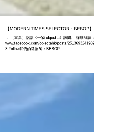
【MODERN TIMES SELECTOR・BEBOP】
． 【重溫】謝謝《一物 object a》訪問。 詳細閱讀：
www.facebook.com/objectahk/posts/251369324198959
3 Follow我們的選物師：BEBOP​
(www.instagram.com/bebop_____)...