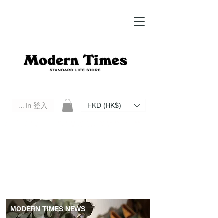
Log In 登入
HKD (HK$)
Modern Times Standard Life Store | Hong Kong Standard Life Store Selects High Quality Daily Tools based in
Hong Kong. Official retailer of Roberu, Anchor Bridge, Filson, Claustrum, F/CE.
MODERN TIMES NEWS