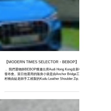
【MODERN TIMES SELECTOR・BEBOP】
． 我們選物師BEBOP​獲邀出席Audi Hong Kong​全新Q3
發布會。當日他選用的隨身小袋是由Anchor Bridge​工匠
村橋由紘老師手工精製的Kudu Leather Shoulder Zip
Pouch。 ． 期間限定受注生產：...