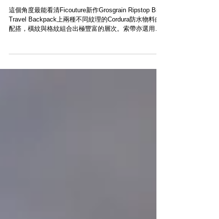
【突發上架 - FICOUTURE GROSGRIAN
RIPSTOP BIG TRAVEL BACKPACK】
這個角度最能看清Ficouture​新作Grosgrain Ripstop Big
Travel Backpack上兩種不同紋理的Cordura防水物料的
配搭，橫紋與格紋組合出極豐富的層次。索帶亦選用了
汽車安全帶超高強度物料製作，是Ficouture Cordura...