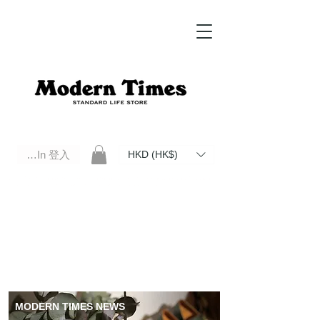
Log In 登入
HKD (HK$)
Modern Times Standard Life Store | Hong Kong Standard Life Store Selects High Quality Daily Tools based in
Hong Kong. Official retailer of Roberu, Anchor Bridge, Filson, Claustrum, F/CE.
MODERN TIMES NEWS