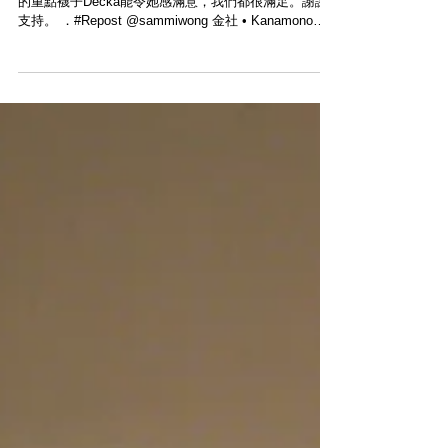
【HANDMADE IN JAPAN・DECKA 56N
SOCKS】
． 我們的好朋友對襪子的要求跟我們一樣高，我們引進
的重點襪子Decka能令她感滿意，我們都很滿足。謝謝
支持。 ．#Repost @sammiwong 金社 • Kanamono
Hardware Store・・ ・B L U E MONDAY·· #簡單就
好...