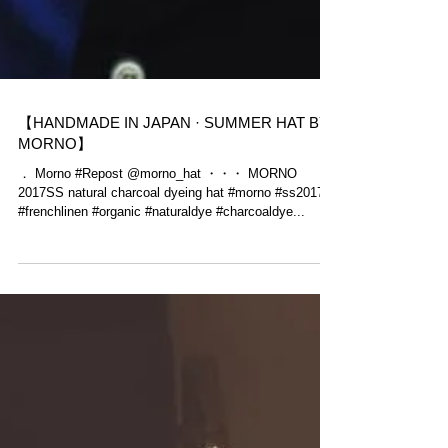
【HANDMADE IN JAPAN · SUMMER HAT BY
MORNO】
． Morno​ #Repost @morno_hat ・・・ MORNO
2017SS natural charcoal dyeing hat #morno #ss2017
#frenchlinen #organic #naturaldye #charcoaldye...