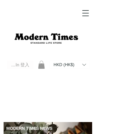
Log In 登入
HKD (HK$)
Modern Times Standard Life Store | Hong Kong Standard Life Store Selects High Quality Daily Tools based in
Hong Kong. Official retailer of Roberu, Anchor Bridge, Filson, Claustrum, F/CE.
MODERN TIMES NEWS