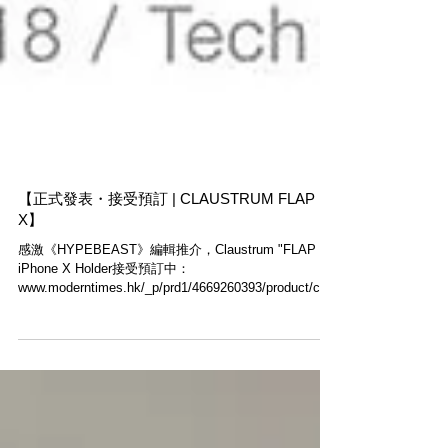
【正式發表・接受預訂 | CLAUSTRUM FLAP
X】
感激《HYPEBEAST》編輯推介，Claustrum "FLAP X"
iPhone X Holder接受預訂中：
www.moderntimes.hk/_p/prd1/4669260393/product/clau
strum-flap-x-iphone-holder...