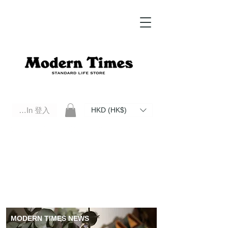
Log In 登入
HKD (HK$)
Modern Times Standard Life Store | Hong Kong Standard Life Store Selects High Quality Daily Tools based in
Hong Kong. Official retailer of Roberu, Anchor Bridge, Filson, Claustrum, F/CE.
MODERN TIMES NEWS