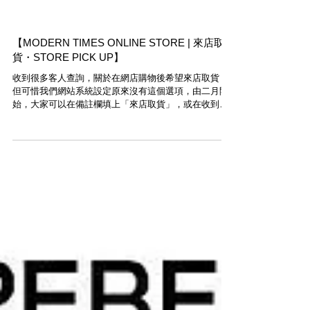
【MODERN TIMES ONLINE STORE | 來店取
貨・STORE PICK UP】
收到很多客人查詢，關於在網店購物後希望來店取貨，
但可惜我們網站系統設定原來沒有這個選項，由二月開
始，大家可以在備註欄填上「來店取貨」，或在收到訂
單確認電郵後通知我們，我們就會經paypal退還HKD$50
本地運費。 ・ Customer who would like to...