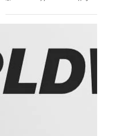
【LAST WEEK 最後一周・WORLDWIDE FREE
SHIPPING 全球免運費・NEW ARRIVALS 新品
到著】
Modern Times網店www.moderntimes.hk全球限時免運
費最後一周，購物滿港幣1,500即可享免運費。請勿錯
過。 Last Week! Enjoy worldwide free shipping for
order over HKD1,500. Act...