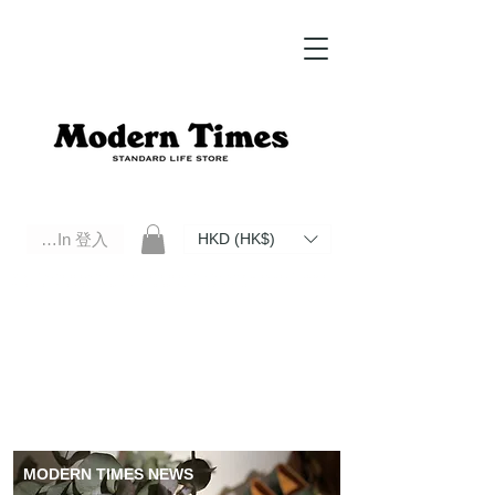
Log In 登入
HKD (HK$)
Modern Times Standard Life Store | Hong Kong Standard Life Store Selects High Quality Daily Tools based in
Hong Kong. Official retailer of Roberu, Anchor Bridge, Filson, Claustrum, F/CE.
MODERN TIMES NEWS