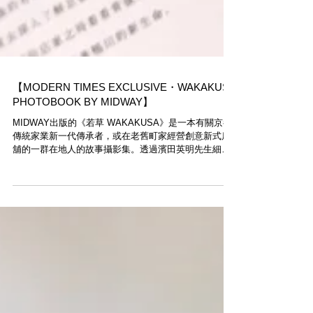
【MODERN TIMES EXCLUSIVE・WAKAKUSA
PHOTOBOOK BY MIDWAY】
MIDWAY​出版的《若草 WAKAKUSA》是一本有關京都
傳統家業新一代傳承者，或在老舊町家經營創意新式店
舖的一群在地人的故事攝影集。透過濱田英明先生細膩
的照片及被訪者如朋友的訪談，讓大家知道店舖背後更
多有趣事情，Modern Times上環店上架中。 Local...