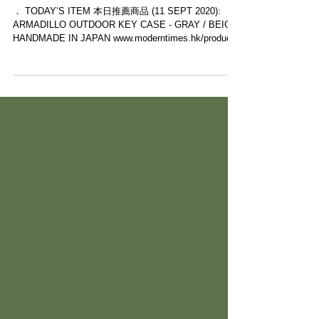
【MODERN TIMES 7 周年・”MT3000” DAILY
20% OFF 每天放送 11 SEPT 2020】
． TODAY’S ITEM 本日推薦商品 (11 SEPT 2020):
ARMADILLO OUTDOOR KEY CASE - GRAY / BEIGE
HANDMADE IN JAPAN www.moderntimes.hk/product-
page/armadil...