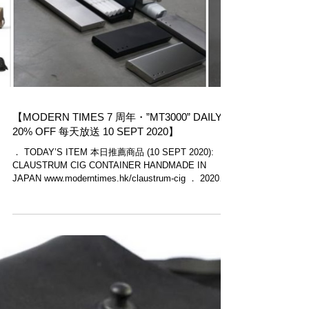
【MODERN TIMES 7 周年・”MT3000” DAILY
20% OFF 每天放送 10 SEPT 2020】
． TODAY’S ITEM 本日推薦商品 (10 SEPT 2020):
CLAUSTRUM CIG CONTAINER HANDMADE IN
JAPAN www.moderntimes.hk/claustrum-cig ． 2020年
11月是Modern...