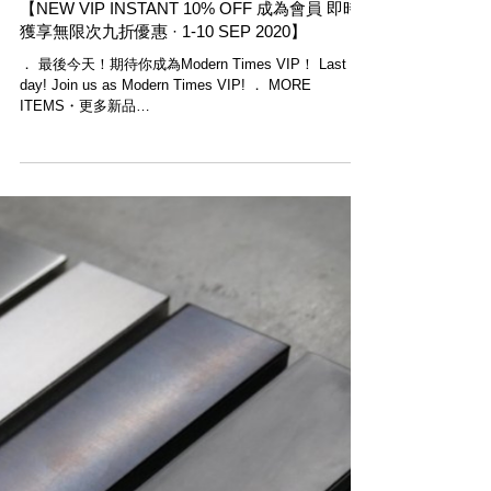
【NEW VIP INSTANT 10% OFF 成為會員 即時
獲享無限次九折優惠 · 1-10 SEP 2020】
． 最後今天！期待你成為Modern Times VIP！ Last
day! Join us as Modern Times VIP! ． MORE
ITEMS・更多新品
shoutout.wix.com/so/91NHG4SIs#/main ．...