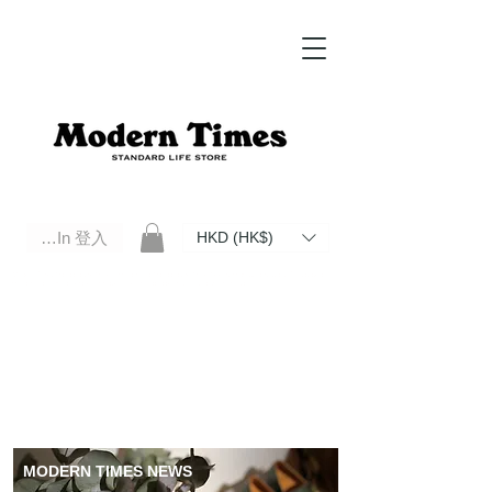
Log In 登入
HKD (HK$)
Modern Times Standard Life Store | Hong Kong Standard Life Store Selects High Quality Daily Tools based in
Hong Kong. Official retailer of Roberu, Anchor Bridge, Filson, Claustrum, F/CE.
MODERN TIMES NEWS