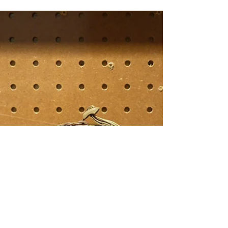
【MODERN TIMES MAGAZINE DEPT.】
． MT MAGAZINE DEPT. 《Popeye》​九月號即將到
着，現正接受預訂中。 ． MT MAGAZINE DEPT.
ONLINE www.moderntimes.hk/magazine
________________________________ ．...