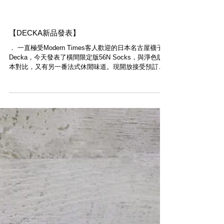
【DECKA新品發表】
． 一直極受Modern Times客人歡迎的日本名古屋襪子
Decka，今天發表了橫間限定版56N Socks，與淨色版
本對比，又有另一番法式休閒味道。現開放接受預訂
中： ・ SHOP NOW www.moderntimes.hk/product-
page/decka-pl...