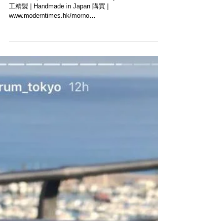
【本日上架新品・MORNO】
Morno Paper Cloth Linen Charcoal Dyed Hat. ． 日本手
工精製 | Handmade in Japan 購買 |
www.moderntimes.hk/morno
______________________________...