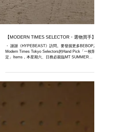
【MODERN TIMES SELECTOR・選物買手】
・ 謝謝《HYPEBEAST》訪問。要發掘更多BEBOP及
Modern Times Tokyo Selectors的Hand Pick「一枚限
定」Items，本星期六、日務必親臨MT SUMMER
MARKET參觀選購。 全文：...