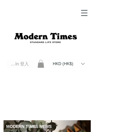
Log In 登入
HKD (HK$)
Modern Times Standard Life Store | Hong Kong Standard Life Store Selects High Quality Daily Tools based in
Hong Kong. Official retailer of Roberu, Anchor Bridge, Filson, Claustrum, F/CE.
MODERN TIMES NEWS