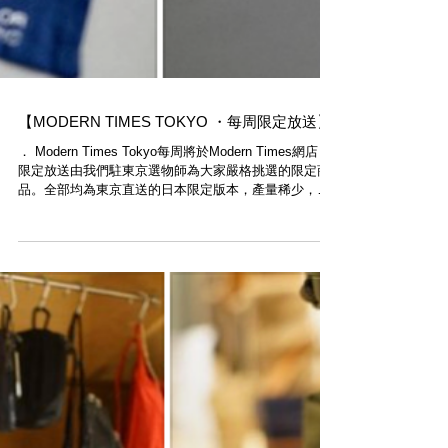
【MODERN TIMES TOKYO ・每周限定放送】
． Modern Times Tokyo每周將於Modern Times網店，
限定放送由我們駐東京選物師為大家嚴格挑選的限定商
品。全部均為東京直送的日本限定版本，產量稀少，極
度珍貴。售完即止，不要錯過。 ． Modern Times
Tokyo will launch a...