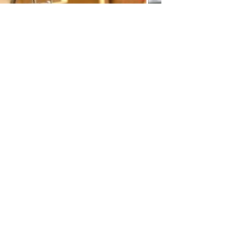
品牌介紹給大家，同時，希望大家不要忽略襪子的重要
性。 ． Decka 56N Socks一直是最熱賣款式，如果你
首次接觸Decka，我們的推薦一定是它。現貨發售中...