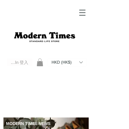
Log In 登入
HKD (HK$)
Modern Times Standard Life Store | Hong Kong Standard Life Store Selects High Quality Daily Tools based in
Hong Kong. Official retailer of Roberu, Anchor Bridge, Filson, Claustrum, F/CE.
MODERN TIMES NEWS