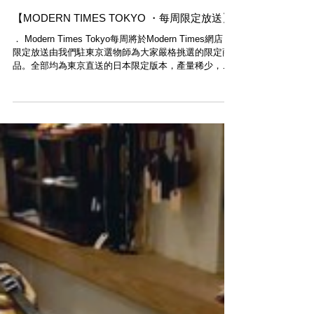
【MODERN TIMES TOKYO ・每周限定放送】
． Modern Times Tokyo每周將於Modern Times網店，
限定放送由我們駐東京選物師為大家嚴格挑選的限定商
品。全部均為東京直送的日本限定版本，產量稀少，極
度珍貴。售完即止，不要錯過。 ． Modern Times
Tokyo will launch a...