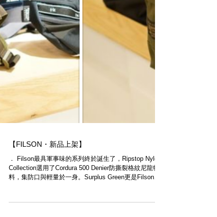
【FILSON・新品上架】
． Filson​最具軍事味的系列終於誕生了，Ripstop Nylon
Collection選用了Cordura 500 Denier防撕裂格紋尼龍物