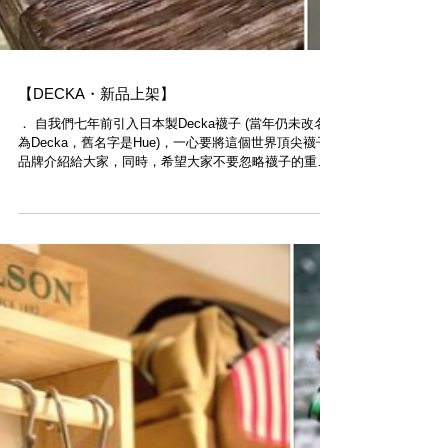
【DECKA・新品上架】
． 自我們七年前引入日本製Decka襪子 (當年仍未改名
為Decka，舊名字是Hue)，一心要將這個世界頂尖襪子