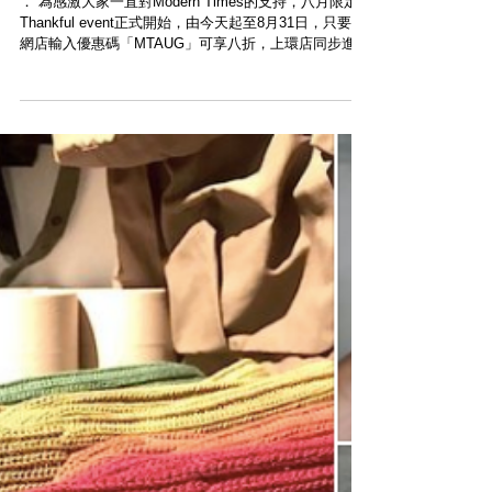
【ALL ITEM 20% OFF | 24-31 AUG 2020・快閃
八折】
． 為感激大家一直對Modern Times的支持，八月限定
Thankful event正式開始，由今天起至8月31日，只要於
網店輸入優惠碼「MTAUG」可享八折，上環店同步進
行。 ． 除了來上環店選購，亦歡迎大家於網店 / IG /
WhatsApp購買，速遞直送。 ．...