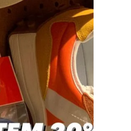
Cloth Backpack、Twill Tote Bags、Small Duffle Bag及
Original Briefcase等Tan色最後一枚現貨發售中。
SHOP NOW & DELIVER TO...