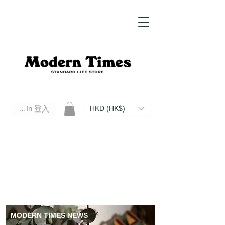
Log In 登入
HKD (HK$)
Modern Times Standard Life Store | Hong Kong Standard Life Store Selects High Quality Daily Tools based in
Hong Kong. Official retailer of Roberu, Anchor Bridge, Filson, Claustrum, F/CE.
MODERN TIMES NEWS