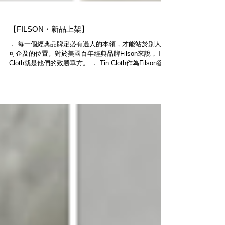
【FILSON・新品上架】
． 每一個經典品牌定必有過人的本領，才能站於別人不
可企及的位置。對於美國百年經典品牌Filson​​來說，Tin
Cloth就是他們的致勝單方。 ． Tin Cloth作為Filson簽名
式經典物料，本體選用高密度編織帆布，然後將石蠟液
化，再運用高溫與高壓，將石蠟滲透到帆布...