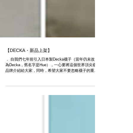
【DECKA・新品上架】
． 自我們七年前引入日本製Decka襪子（當年仍未改名
為Decka，舊名字是Hue），一心要將這個世界頂尖襪子
品牌介紹給大家，同時，希望大家不要忽略襪子的重要
性。 ． 純白色的Decka 56N Socks一直是最熱賣的配
色，如果你首次接觸Decka quality...