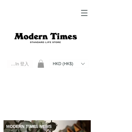
Log In 登入
HKD (HK$)
Modern Times Standard Life Store | Hong Kong Standard Life Store Selects High Quality Daily Tools based in
Hong Kong. Official retailer of Roberu, Anchor Bridge, Filson, Claustrum, F/CE.
MODERN TIMES NEWS