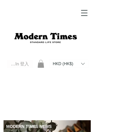
Log In 登入
HKD (HK$)
Modern Times Standard Life Store | Hong Kong Standard Life Store Selects High Quality Daily Tools based in
Hong Kong. Official retailer of Roberu, Anchor Bridge, Filson, Claustrum, F/CE.
MODERN TIMES NEWS