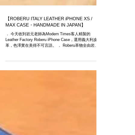
【ROBERU ITALY LEATHER iPHONE XS /
MAX CASE・HANDMADE IN JAPAN】
． 今天收到岩元老師為Modern Times客人精製的
Leather Factory Roberu iPhone Case，選用義大利皮
革，色澤實在美得不可言語。 ． Roberu革物全由岩元
老師於橫浜工房精心製作，產量極稀少，有興趣的客人
請勿錯過。 ．...