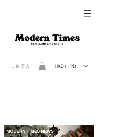
Log In 登入
HKD (HK$)
Modern Times Standard Life Store | Hong Kong Standard Life Store Selects High Quality Daily Tools based in
Hong Kong. Official retailer of Roberu, Anchor Bridge, Filson, Claustrum, F/CE.
MODERN TIMES NEWS