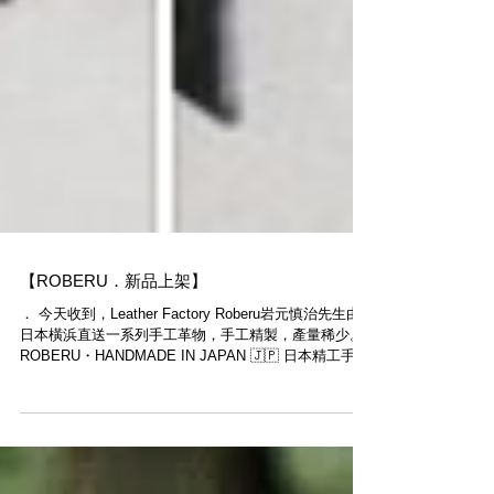
【ROBERU．新品上架】
． 今天收到，Leather Factory Roberu岩元慎治先生由
日本橫浜直送一系列手工革物，手工精製，產量稀少。
ROBERU・HANDMADE IN JAPAN 🇯🇵 日本精工手製
www.moderntimes.hk/roberu ． 歡迎合作查詢：...