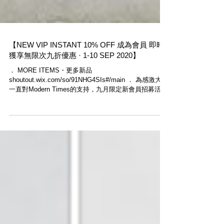
【NEW VIP INSTANT 10% OFF 成為會員 即時
獲享無限次九折優惠 · 1-10 SEP 2020】
． MORE ITEMS・更多新品
shoutout.wix.com/so/91NHG4SIs#/main ． 為感激大家
一直對Modern Times的支持，九月限定新會員招募活動
正式開始，由今天起至9月10日，購物滿HK$500，於網
店輸入優惠碼「NEWVIP」即享九...