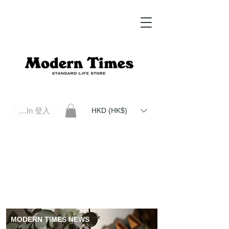
Log In 登入
HKD (HK$)
Modern Times Standard Life Store | Hong Kong Standard Life Store Selects High Quality Daily Tools based in
Hong Kong. Official retailer of Roberu, Anchor Bridge, Filson, Claustrum, F/CE.
MODERN TIMES NEWS