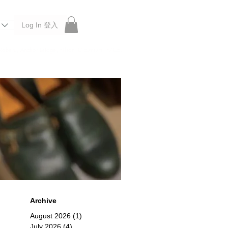
Log In 登入
 Roberu, Anchor Bridge, Filson, Claustrum, F/CE.
Archive
0%
August 2026
(1)
1 post
July 2026
(4)
4 posts