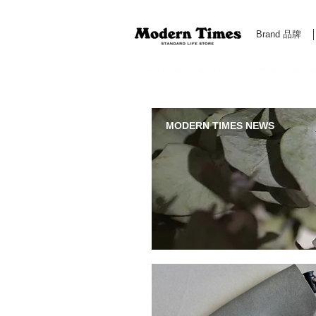
Brand 品牌
Modern Times Standard Life Store | Hong Kong Standa
MODERN TIMES NEWS