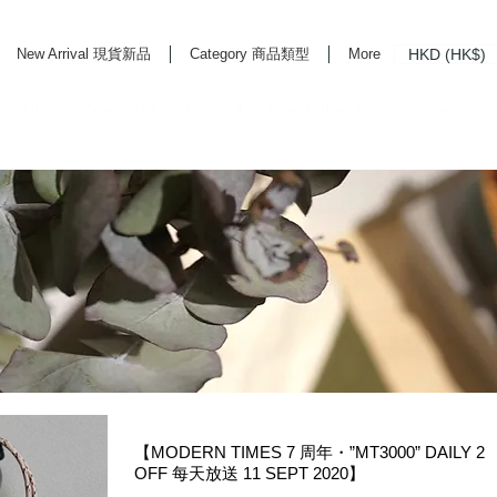
HKD (HK$)
New Arrival 現貨新品
Category 商品類型
More
rd Life Store Selects High Quality Daily Tools based in Hong Kong. Official retailer of
【MODERN TIMES 7 周年・”MT3000” DAILY 2
OFF 每天放送 11 SEPT 2020】