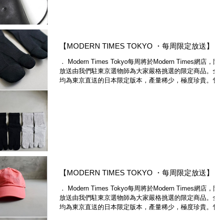
【MODERN TIMES TOKYO ・每周限定放送】
． Modern Times Tokyo每周將於Modern Times網店，
放送由我們駐東京選物師為大家嚴格挑選的限定商品。全
均為東京直送的日本限定版本，產量稀少，極度珍貴。售
即止，不要錯過。 ． Modern Times Tokyo will launch a..
【MODERN TIMES TOKYO ・每周限定放送】
． Modern Times Tokyo每周將於Modern Times網店，
放送由我們駐東京選物師為大家嚴格挑選的限定商品。全
均為東京直送的日本限定版本，產量稀少，極度珍貴。售
即止，不要錯過。 ． Modern Times Tokyo will launch a..