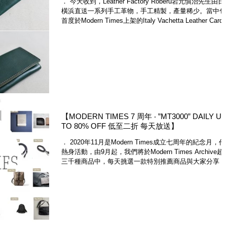
． 今天收到，Leather Factory Roberu岩元慎治先生由日
橫浜直送一系列手工革物，手工精製，產量稀少。當中包
首度於Modern Times上架的Italy Vachetta Leather Card
Case，岩元老師將元祖設計卡片套換上義大利天然染皮
革...
【MODERN TIMES 7 周年 ‧ ”MT3000” DAILY UP
TO 80% OFF 低至二折 每天放送】
． 2020年11月是Modern Times成立七周年的紀念月，
熱身活動，由9月起，我們將於Modern Times Archive超
三千種商品中，每天挑選一款特別推薦商品與大家分享，
大家更了解Modern Times七年來的發展軌跡，輸入優惠
「MT3000」更...