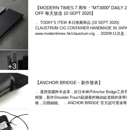
【MODERN TIMES 7 周年・”MT3000” DAILY 2
OFF 每天放送 10 SEPT 2020】
． TODAY’S ITEM 本日推薦商品 (10 SEPT 2020):
CLAUSTRUM CIG CONTAINER HANDMADE IN JAPAN
www.moderntimes.hk/claustrum-cig ． 2020年11月是
Modern...
【ANCHOR BRIDGE・新作發表】
． 選用英國羚羊皮革，於日本神戶Anchor Bridge工房手
精製，新作Shoulder Pouch延續着村橋由紘老師的美學風
格，沉穩細緻。 ． ANCHOR BRIDGE 官方認可香港專
店・HANDMADE IN KOBE JAPAN 🇯🇵...