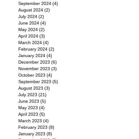
September 2024
(4)
4 posts
0%
August 2024
(2)
2 posts
July 2024
(2)
2 posts
June 2024
(4)
4 posts
May 2024
(2)
2 posts
April 2024
(3)
3 posts
March 2024
(4)
4 posts
February 2024
(2)
2 posts
January 2024
(4)
4 posts
December 2023
(6)
6 posts
November 2023
(3)
3 posts
October 2023
(4)
4 posts
September 2023
(5)
5 posts
August 2023
(3)
3 posts
July 2023
(21)
21 posts
工
June 2023
(5)
5 posts
May 2023
(4)
4 posts
營
April 2023
(5)
5 posts
March 2023
(4)
4 posts
February 2023
(8)
8 posts
January 2023
(8)
8 posts