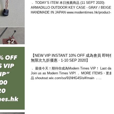
． TODAY’S ITEM 本日推薦商品 (11 SEPT 2020):
ARMADILLO OUTDOOR KEY CASE - GRAY / BEIGE
HANDMADE IN JAPAN www.moderntimes.hk/product-
page/armadil...
【NEW VIP INSTANT 10% OFF 成為會員 即時
無限次九折優惠 · 1-10 SEP 2020】
． 最後今天！期待你成為Modern Times VIP！ Last day!
Join us as Modern Times VIP! ． MORE ITEMS・更多
品 shoutout.wix.com/so/91NHG4SIs#/main ．...