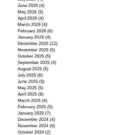
June 2026
(4)
4 posts
May 2026
(5)
5 posts
April 2026
(4)
4 posts
March 2026
(4)
4 posts
February 2026
(6)
6 posts
January 2026
(4)
4 posts
December 2025
(12)
12 posts
November 2025
(5)
5 posts
October 2025
(5)
5 posts
September 2025
(4)
4 posts
獲享
August 2025
(5)
5 posts
July 2025
(6)
6 posts
June 2025
(5)
5 posts
新
May 2025
(5)
5 posts
April 2025
(8)
8 posts
March 2025
(4)
4 posts
February 2025
(5)
5 posts
January 2025
(7)
7 posts
December 2024
(4)
4 posts
November 2024
(6)
6 posts
October 2024
(2)
2 posts