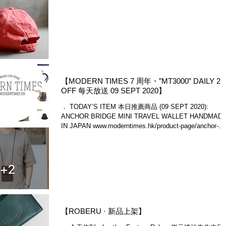
【MODERN TIMES 7 周年・”MT3000” DAILY 2
OFF 每天放送 09 SEPT 2020】
． TODAY’S ITEM 本日推薦商品 (09 SEPT 2020):
ANCHOR BRIDGE MINI TRAVEL WALLET HANDMAD
IN JAPAN www.moderntimes.hk/product-page/anchor-
bridge-mi...
【ROBERU · 新品上架】