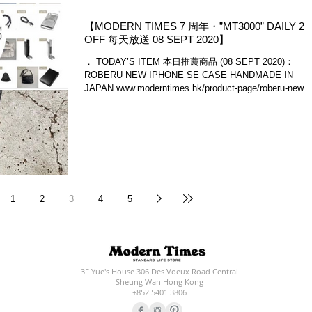
【MODERN TIMES 7 周年・”MT3000” DAILY 2
OFF 每天放送 08 SEPT 2020】
． TODAY’S ITEM 本日推薦商品 (08 SEPT 2020)：
ROBERU NEW IPHONE SE CASE HANDMADE IN
JAPAN www.moderntimes.hk/product-page/roberu-new-
iphone-se-ca...
1
2
3
4
5
3F Yue's House 306 Des Voeux Road Central
Sheung Wan Hong Kong
+852 5401 3806