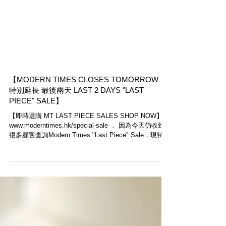
【MODERN TIMES CLOSES TOMORROW ·
特別延長 最後兩天 LAST 2 DAYS "LAST
PIECE" SALE】