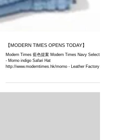
【MODERN TIMES OPENS TODAY】
Modern Times 藍色提案 Modern Times Navy Selection
- Morno​ indigo Safari Hat
http://www.moderntimes.hk/morno - Leather Factory
Roberu​...