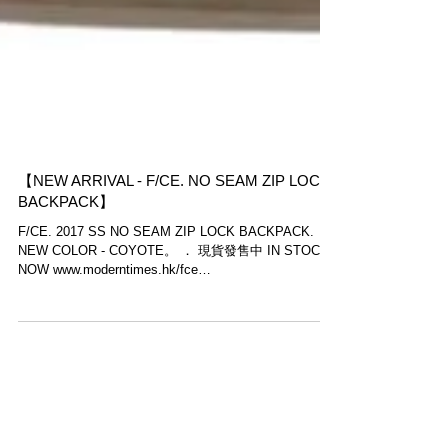
【NEW ARRIVAL - F/CE. NO SEAM ZIP LOCK
BACKPACK】
F/CE.​ 2017 SS NO SEAM ZIP LOCK BACKPACK.
NEW COLOR - COYOTE。 ． 現貨發售中 IN STOCK
NOW www.moderntimes.hk/fce