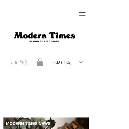
Log In 登入
HKD (HK$)
Modern Times Standard Life Store | Hong Kong Standard Life Store Selects High Quality Daily Tools based in
Hong Kong. Official retailer of Roberu, Anchor Bridge, Filson, Claustrum, F/CE.
MODERN TIMES NEWS