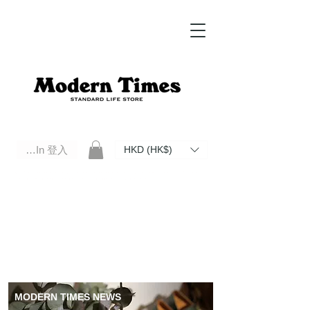
Log In 登入
HKD (HK$)
Modern Times Standard Life Store | Hong Kong Standard Life Store Selects High Quality Daily Tools based in
Hong Kong. Official retailer of Roberu, Anchor Bridge, Filson, Claustrum, F/CE.
MODERN TIMES NEWS