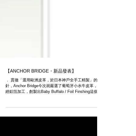
【ANCHOR BRIDGE・新品發表】
． 貫徹「選用歐洲皮革，於日本神戶全手工精製」的方
針，Anchor Bridge今次就嚴選了葡萄牙小水牛皮革，並
經鋁箔加工，創製出Baby Buffalo / Foil Finshing這個新
系列。經日常使用後，表層箔會一點一點地剝落，並透
出下層皮革的顏色，營造出獨一無二的...