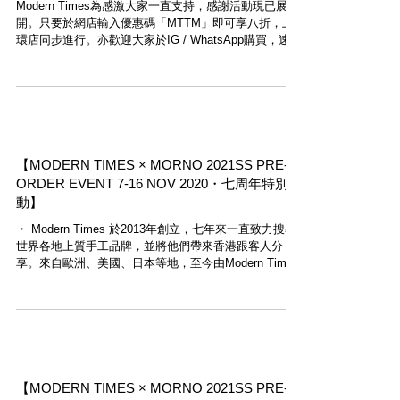
Modern Times為感激大家一直支持，感謝活動現已展
開。只要於網店輸入優惠碼「MTTM」即可享八折，上
環店同步進行。亦歡迎大家於IG / WhatsApp購買，速遞
直送。期間限定，不要錯過。 Join our thankful event
by entering...
【MODERN TIMES × MORNO 2021SS PRE-
ORDER EVENT 7-16 NOV 2020・七周年特別活
動】
・ Modern Times 於2013年創立，七年來一直致力搜尋
世界各地上質手工品牌，並將他們帶來香港跟客人分
享。來自歐洲、美國、日本等地，至今由Modern Times
引進的手工品牌已超過二十個，感激客人與工匠們一直
支持。...
【MODERN TIMES × MORNO 2021SS PRE-