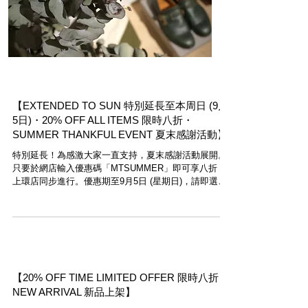
【EXTENDED TO SUN 特別延長至本周日 (9月
5日)・20% OFF ALL ITEMS 限時八折・
SUMMER THANKFUL EVENT 夏末感謝活動】
特別延長！為感激大家一直支持，夏末感謝活動展開。
只要於網店輸入優惠碼「MTSUMMER」即可享八折，
上環店同步進行。優惠期至9月5日 (星期日)，請即選
購。除了來上環店選購，亦歡迎大家於網店 / IG /
WhatsApp購買，速遞直送。 Extended! Join...
【20% OFF TIME LIMITED OFFER 限時八折・
NEW ARRIVAL 新品上架】