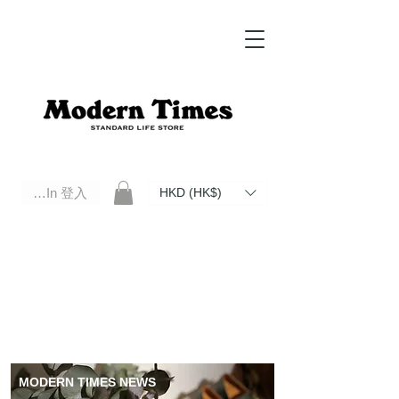
Log In 登入
HKD (HK$)
Modern Times Standard Life Store | Hong Kong Standard Life Store Selects High Quality Daily Tools based in
Hong Kong. Official retailer of Roberu, Anchor Bridge, Filson, Claustrum, F/CE.
MODERN TIMES NEWS