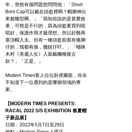
年，突然有個問題想問問他：「Short 
Brim Cap可以戴在頭盔裡嗎？帽脷伸出
來都幾型啊。」「我知你說的是甚麼效
果，可惜是不行的，因為頭盔要買到啱
啱好，保護作用才最理想。所以好難再
塞頂帽入去。但有一種頭盔前面有條脷
仔的，我都有個，幾靚仔吓。」「喺咪
木村《美麗人生》入面戴嗰種復古
款？」「正是。」
Modern Times客人位位卧虎藏龍，你永
不知道下一位遇到的是哪個領域的專
家。
【MODERN TIMES PRESENTS: 
RACAL 2022 S/S EXHIBITION 春夏帽
子新品展】
日期：2022年5月7日至29日
地點：Modern Times上環店