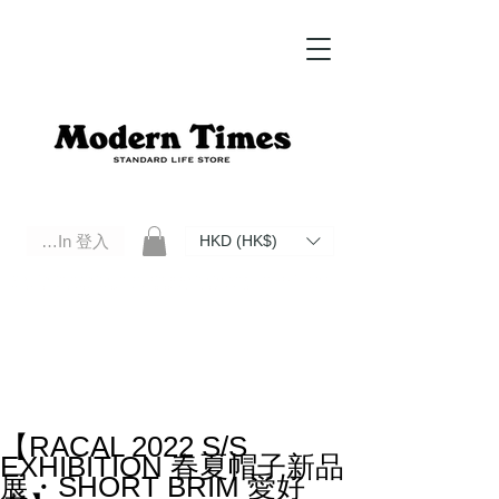
Log In 登入
HKD (HK$)
Modern Times Standard Life Store | Hong Kong Standard Life Store Selects High Quality Daily Tools based in
Hong Kong. Official retailer of Roberu, Anchor Bridge, Filson, Claustrum, F/CE.
【RACAL 2022 S/S
EXHIBITION 春夏帽子新品
展・SHORT BRIM 愛好