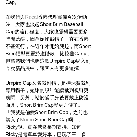
Cap。
在我們與
Racal
香港代理籌備今次活動
時，大家也談起Short Brim Baseball 
Cap的流行程度，大家也覺得需要更多
時間蘊釀，因為始終戴帽子一直在香港
不甚流行，在近年才開始興起，而Short 
Brim帽型更屬於進階款，比較難Carry，
但當然我們也將這款Umpire Cap納入到
今次新品展中，讓客人有更多選擇。
Umpire Cap又名裁判帽，是棒球賽裁判
專用帽子，短脷的設計能讓裁判視野更
廣闊。另外，站於捕手身後要戴上防護
面具，Short Brim Cap就更方便了。
「我就是偏愛Short Brim Cap，之前也
購入了
Morno
 Short Brim Cap啊。」
Ricky說。實在感激長期支持。知道
Ricky是電單車愛好車，已玩了三十多