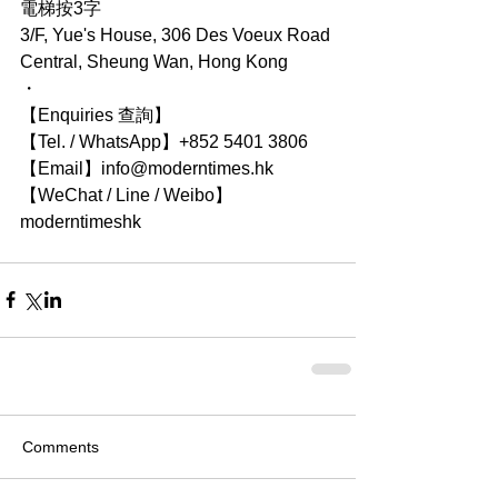
電梯按3字
3/F, Yue's House, 306 Des Voeux Road 
Central, Sheung Wan, Hong Kong
・
【Enquiries 查詢】
【Tel. / WhatsApp】+852 5401 3806
【Email】info@moderntimes.hk
【WeChat / Line / Weibo】
moderntimeshk
Comments