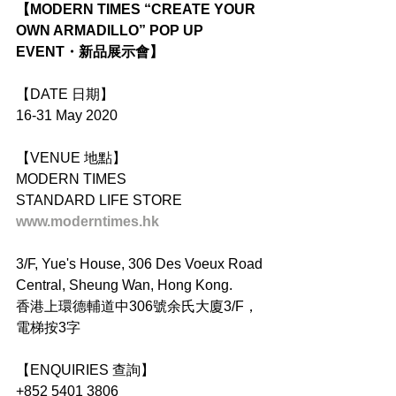
【MODERN TIMES “CREATE YOUR 
OWN ARMADILLO” POP UP 
EVENT・新品展示會】
【DATE 日期】
16-31 May 2020
【VENUE 地點】
MODERN TIMES
STANDARD LIFE STORE
www.moderntimes.hk
3/F, Yue's House, 306 Des Voeux Road 
Central, Sheung Wan, Hong Kong.
香港上環德輔道中306號余氏大廈3/F，
電梯按3字
【ENQUIRIES 查詢】
+852 5401 3806