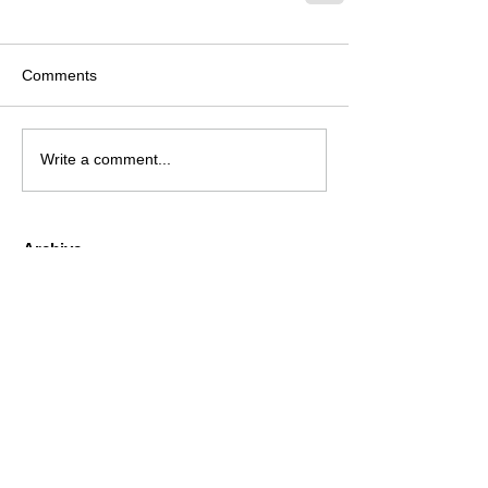
Comments
Write a comment...
Archive
August 2026
(2)
2 posts
July 2026
(4)
4 posts
June 2026
(4)
4 posts
May 2026
(5)
5 posts
April 2026
(4)
4 posts
March 2026
(4)
4 posts
February 2026
(6)
6 posts
January 2026
(4)
4 posts
December 2025
(12)
12 posts
November 2025
(5)
5 posts