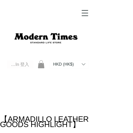
Log In 登入
HKD (HK$)
Modern Times Standard Life Store | Hong Kong Standard Life Store Selects High Quality Daily Tools based in
Hong Kong. Official retailer of Roberu, Anchor Bridge, Filson, Claustrum, F/CE.
【ARMADILLO LEATHER
GOODS HIGHLIGHT】