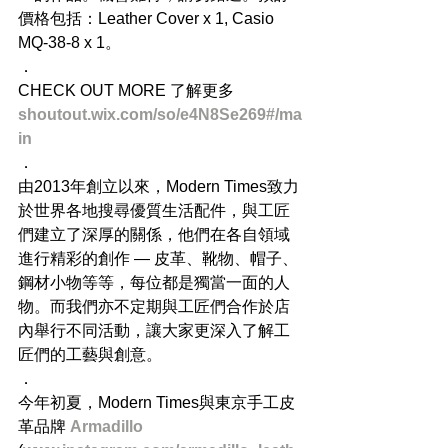
價格包括：Leather Cover x 1, Casio 
MQ-38-8 x 1。
．
CHECK OUT MORE 了解更多
shoutout.wix.com/so/e4N8Se269#/ma
in​
．
由2013年創立以來，Modern Times致力
於世界各地搜尋優質生活配件，與工匠
們建立了深厚的關係，他們在各自領域
進行精彩的創作 — 皮革、靴物、帽子、
鋼材小物等等，每位都是獨當一面的人
物。而我們亦不定期與工匠們合作於店
內舉行不同活動，讓大家更深入了解工
匠們的工藝與創意。
．
今年初夏，Modern Times與東京手工皮
革品牌 
Armadillo