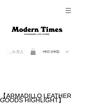
Log In 登入
HKD (HK$)
Modern Times Standard Life Store | Hong Kong Standard Life Store Selects High Quality Daily Tools based in
Hong Kong. Official retailer of Roberu, Anchor Bridge, Filson, Claustrum, F/CE.
【ARMADILLO LEATHER
GOODS HIGHLIGHT】