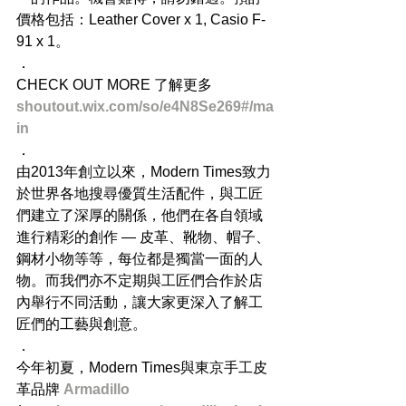
價格包括：Leather Cover x 1, Casio F-
91 x 1。
．
CHECK OUT MORE 了解更多
shoutout.wix.com/so/e4N8Se269#/ma
in​
．
由2013年創立以來，Modern Times致力
於世界各地搜尋優質生活配件，與工匠
們建立了深厚的關係，他們在各自領域
進行精彩的創作 — 皮革、靴物、帽子、
鋼材小物等等，每位都是獨當一面的人
物。而我們亦不定期與工匠們合作於店
內舉行不同活動，讓大家更深入了解工
匠們的工藝與創意。
．
今年初夏，Modern Times與東京手工皮
革品牌 
Armadillo