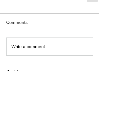
Comments
Write a comment...
Archive
August 2026
(2)
2 posts
July 2026
(4)
4 posts
June 2026
(4)
4 posts
May 2026
(5)
5 posts
April 2026
(4)
4 posts
March 2026
(4)
4 posts
February 2026
(6)
6 posts
January 2026
(4)
4 posts
December 2025
(12)
12 posts