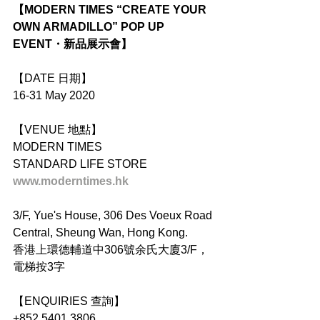
【MODERN TIMES “CREATE YOUR 
OWN ARMADILLO” POP UP 
EVENT・新品展示會】
【DATE 日期】
16-31 May 2020
【VENUE 地點】
MODERN TIMES
STANDARD LIFE STORE
www.moderntimes.hk
3/F, Yue's House, 306 Des Voeux Road 
Central, Sheung Wan, Hong Kong.
香港上環德輔道中306號余氏大廈3/F，
電梯按3字
【ENQUIRIES 查詢】
+852 5401 3806