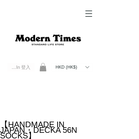
Log In 登入
HKD (HK$)
Modern Times Standard Life Store | Hong Kong Standard Life Store Selects High Quality Daily Tools based in
Hong Kong. Official retailer of Roberu, Anchor Bridge, Filson, Claustrum, F/CE.
【HANDMADE IN
JAPAN・DECKA 56N
SOCKS】