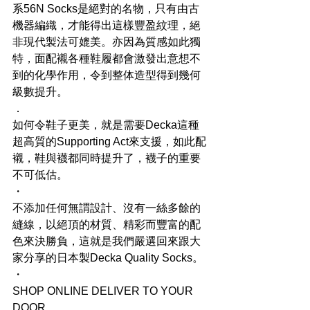
系56N Socks是絕對的名物，只有由古
機器編織，才能得出這樣豐盈紋理，絕
非現代製法可媲美。亦因為質感如此獨
特，面配襯各種鞋履都會激發出意想不
到的化學作用，令到整体造型得到幾何
級數提升。
．
如何令鞋子更美，就是需要Decka這種
超高質的Supporting Act來支援，如此配
襯，鞋與襪都同時提升了，襪子的重要
不可低估。
・
不添加任何無謂設計、沒有一絲多餘的
縫線，以絕頂的材質、精彩而豐富的配
色來決勝負，這就是我們嚴選回來跟大
家分享的日本製Decka Quality Socks。
・
SHOP ONLINE DELIVER TO YOUR 
DOOR