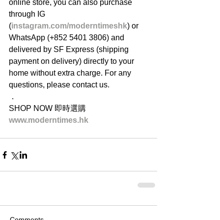
online store, you can also purchase 
through IG 
(
instagram.com/moderntimeshk
) or 
WhatsApp (+852 5401 3806) and 
delivered by SF Express (shipping 
payment on delivery) directly to your 
home without extra charge. For any 
questions, please contact us.
．
SHOP NOW 即時選購
www.moderntimes.hk
Comments