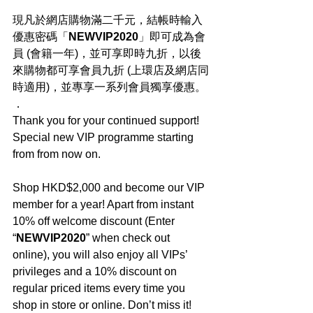
現凡於網店購物滿二千元，結帳時輸入
優惠密碼「
NEWVIP2020
」即可成為會
員 (會籍一年)，並可享即時九折，以後
來購物都可享會員九折 (上環店及網店同
時適用)，並專享一系列會員獨享優惠。
．
Thank you for your continued support! 
Special new VIP programme starting 
from from now on.
Shop HKD$2,000 and become our VIP 
member for a year! Apart from instant 
10% off welcome discount (Enter 
“
NEWVIP2020
” when check out 
online), you will also enjoy all VIPs’ 
privileges and a 10% discount on 
regular priced items every time you 
shop in store or online. Don’t miss it! 