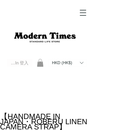
Log In 登入
HKD (HK$)
Modern Times Standard Life Store | Hong Kong Standard Life Store Selects High Quality Daily Tools based in
Hong Kong. Official retailer of Roberu, Anchor Bridge, Filson, Claustrum, F/CE.
【HANDMADE IN
JAPAN・ROBERU LINEN
CAMERA STRAP】