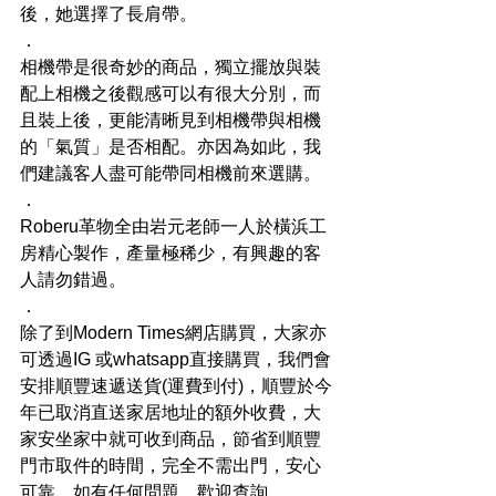
後，她選擇了長肩帶。
．
相機帶是很奇妙的商品，獨立擺放與裝
配上相機之後觀感可以有很大分別，而
且裝上後，更能清晰見到相機帶與相機
的「氣質」是否相配。亦因為如此，我
們建議客人盡可能帶同相機前來選購。
．
Roberu革物全由岩元老師一人於橫浜工
房精心製作，產量極稀少，有興趣的客
人請勿錯過。
．
除了到Modern Times網店購買，大家亦
可透過IG 或whatsapp直接購買，我們會
安排順豐速遞送貨(運費到付)，順豐於今
年已取消直送家居地址的額外收費，大
家安坐家中就可收到商品，節省到順豐
門市取件的時間，完全不需出門，安心
可靠。如有任何問題，歡迎查詢。