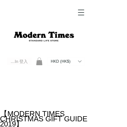
Log In 登入
HKD (HK$)
Modern Times Standard Life Store | Hong Kong Standard Life Store Selects High Quality Daily Tools based in
Hong Kong. Official retailer of Roberu, Anchor Bridge, Filson, Claustrum, F/CE.
【MODERN TIMES
CHRISTMAS GIFT GUIDE
2019】