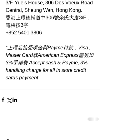
3/F, Yue's House, 306 Des Voeux Road 
Central, Sheung Wan, Hong Kong.
香港上環德輔道中306號余氏大廈3/F，
電梯按3字
+852 5401 3806
*上環店接受現金與Payme付款，Visa、
Master Card或American Express需另加
3%手續費 Accept cash & Payme, 3% 
handling charge for all in store credit 
cards payment​