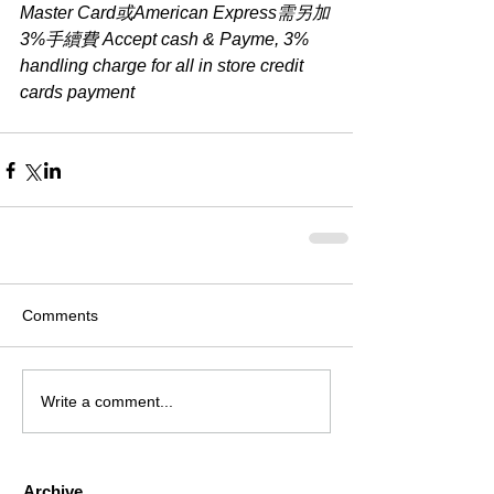
Master Card或American Express需另加
3%手續費 Accept cash & Payme, 3% 
handling charge for all in store credit 
cards payment
Comments
Write a comment...
Archive