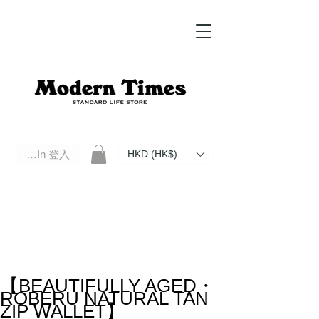
Log In 登入
HKD (HK$)
Modern Times Standard Life Store | Hong Kong Standard Life Store Selects High Quality Daily Tools based in
Hong Kong. Official retailer of Roberu, Anchor Bridge, Filson, Claustrum, F/CE.
【BEAUTIFULLY AGED・
ROBERU NATURAL TAN
ZIP WALLET】