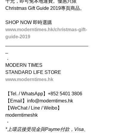
千元，即可免本地運費。優惠只限
Christmas Gift Guide 2019專頁商品。
SHOP NOW 即時選購
www.moderntimes.hk/christmas-gift-
guide-2019
_______________________________
_
．
MODERN TIMES
STANDARD LIFE STORE
www.moderntimes.hk
【Tel. / WhatsApp】+852 5401 3806
【Email】info@moderntimes.hk
【WeChat / Line / Weibo】
moderntimeshk
・
*上環店接受現金與Payme付款，Visa、