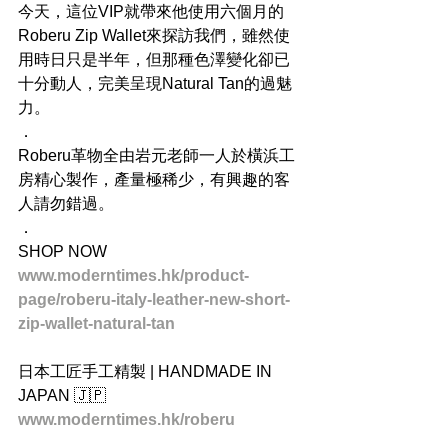
今天，這位VIP就帶來他使用六個月的
Roberu Zip Wallet來探訪我們，雖然使
用時日只是半年，但那種色澤變化卻已
十分動人，完美呈現Natural Tan的過魅
力。
．
Roberu革物全由岩元老師一人於橫浜工
房精心製作，產量極稀少，有興趣的客
人請勿錯過。
．
SHOP NOW
www.moderntimes.hk/product-
page/roberu-italy-leather-new-short-
zip-wallet-natural-tan
日本工匠手工精製 | HANDMADE IN 
JAPAN 🇯🇵
www.moderntimes.hk/roberu