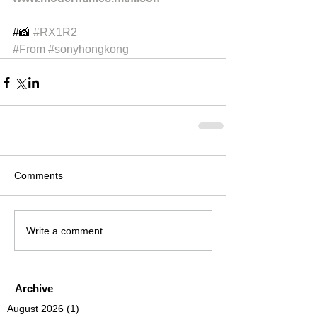
#📸 
#RX1R2
#From
#sonyhongkong
Comments
Write a comment...
Archive
August 2026
(1)
1 post