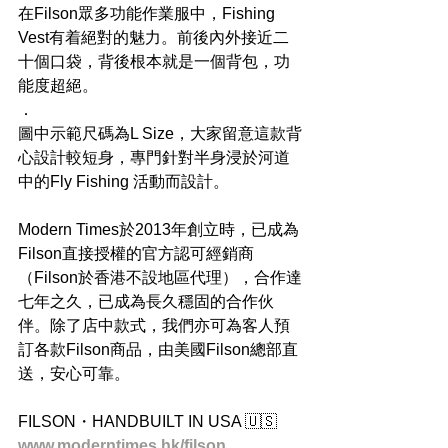
在Filson眾多功能作業服中，Fishing 
Vest有着絕對的魅力。前後內外接近二
十個口袋，背後根本就是一個背包，功
能度超絕。
．
圖中示範尺碼為L Size，大家留意這款背
心設計較短身，專門針對半身浸於河道
中的Fly Fishing 活動而設計。
Modern Times於2013年創立時，已成為
Filson直接授權的官方認可經銷商
（Filson於香港不設地區代理），合作達
七年之久，已成為長久穩固的合作伙
伴。除了店中款式，我們亦可為客人預
訂各款Filson商品，由美國Filson總部直
送，安心可靠。
FILSON・HANDBUILT IN USA 🇺🇸
www.moderntimes.hk/filson