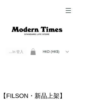
Log In 登入
HKD (HK$)
Modern Times Standard Life Store | Hong Kong Standard Life Store Selects High Quality Daily Tools based in
Hong Kong. Official retailer of Roberu, Anchor Bridge, Filson, Claustrum, F/CE.
【FILSON・新品上架】