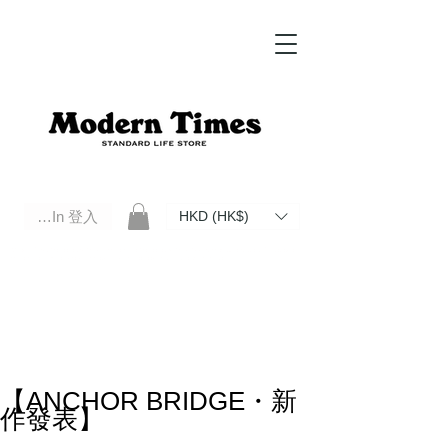
Log In 登入
HKD (HK$)
Modern Times Standard Life Store | Hong Kong Standard Life Store Selects High Quality Daily Tools based in
Hong Kong. Official retailer of Roberu, Anchor Bridge, Filson, Claustrum, F/CE.
【ANCHOR BRIDGE・新
作發表】