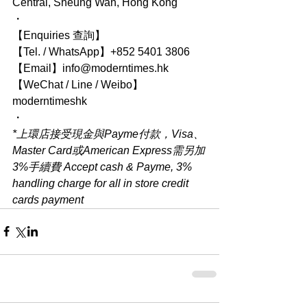
Central, Sheung Wan, Hong Kong
・
【Enquiries 查詢】
【Tel. / WhatsApp】+852 5401 3806
【Email】info@moderntimes.hk
【WeChat / Line / Weibo】
moderntimeshk
・
*上環店接受現金與Payme付款，Visa、
Master Card或American Express需另加
3%手續費 Accept cash & Payme, 3% 
handling charge for all in store credit 
cards payment