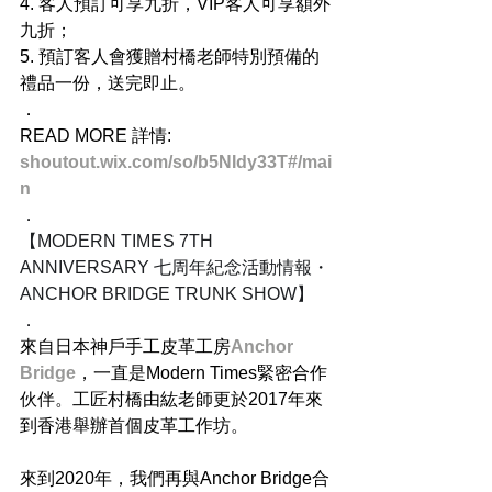
4. 客人預訂可享九折，VIP客人可享額外
九折；
5. 預訂客人會獲贈村橋老師特別預備的
禮品一份，送完即止。
．
READ MORE 詳情:
shoutout.wix.com/so/b5NIdy33T#/mai
n
．
【MODERN TIMES 7TH 
ANNIVERSARY 七周年紀念活動情報・
ANCHOR BRIDGE TRUNK SHOW】
．
來自日本神戶手工皮革工房
Anchor 
Bridge
，一直是Modern Times緊密合作
伙伴。工匠村橋由紘老師更於2017年來
到香港舉辦首個皮革工作坊。
來到2020年，我們再與Anchor Bridge合