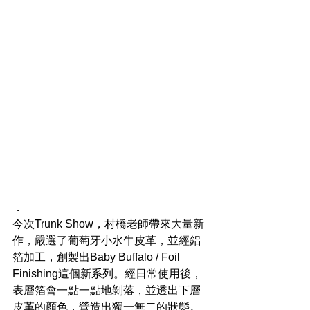
．
今次Trunk Show，村橋老師帶來大量新
作，嚴選了葡萄牙小水牛皮革，並經鋁
箔加工，創製出Baby Buffalo / Foil 
Finishing這個新系列。經日常使用後，
表層箔會一點一點地剝落，並透出下層
皮革的顏色，營造出獨一無二的狀態。  