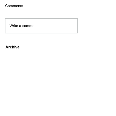
Comments
Write a comment...
Archive
August 2026
(2)
2 posts
July 2026
(4)
4 posts
June 2026
(4)
4 posts
May 2026
(5)
5 posts
April 2026
(4)
4 posts
March 2026
(4)
4 posts
February 2026
(6)
6 posts
January 2026
(4)
4 posts
December 2025
(12)
12 posts
November 2025
(5)
5 posts
October 2025
(5)
5 posts
September 2025
(4)
4 posts