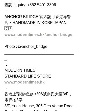
查詢 Inquiry: +852 5401 3806
．
ANCHOR BRIDGE 官方認可香港專營
店・HANDMADE IN KOBE JAPAN 
🇯🇵
www.moderntimes.hk/anchor-bridge
Photo : @anchor_bridge
_______________________________
_
．
MODERN TIMES
STANDARD LIFE STORE
www.moderntimes.hk
・
香港上環德輔道中306號余氏大廈3/F，
電梯按3字
3/F, Yue's House, 306 Des Voeux Road 