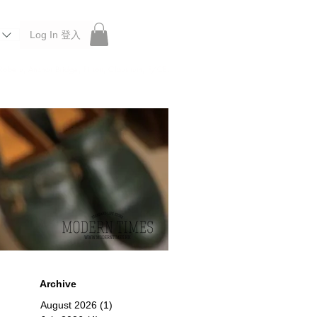
Log In 登入
 Roberu, Anchor Bridge, Filson, Claustrum, F/CE.
Archive
August 2026
(1)
1 post