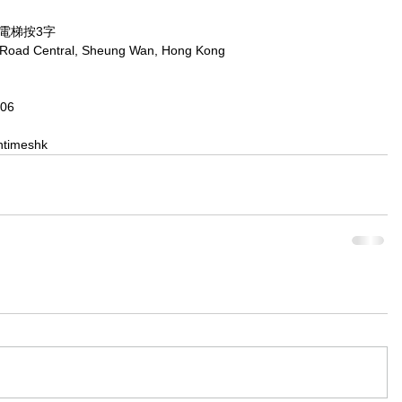
，電梯按3字
x Road Central, Sheung Wan, Hong Kong
806
ntimeshk