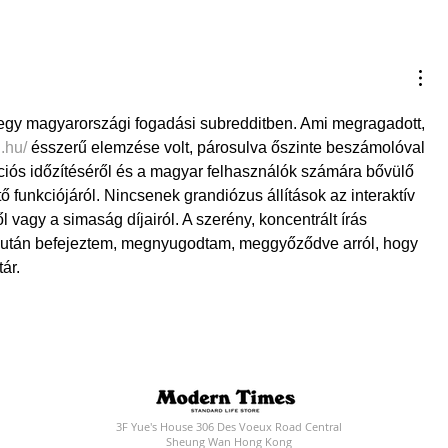
re egy magyarországi fogadási subredditben. Ami megragadott, 
.hu/
 ésszerű elemzése volt, párosulva őszinte beszámolóval 
iós időzítéséről és a magyar felhasználók számára bővülő 
ő funkciójáról. Nincsenek grandiózus állítások az interaktív 
l vagy a simaság díjairól. A szerény, koncentrált írás 
után befejeztem, megnyugodtam, meggyőződve arról, hogy 
ár.
3F Yue's House 306 Des Voeux Road Central
Sheung Wan Hong Kong