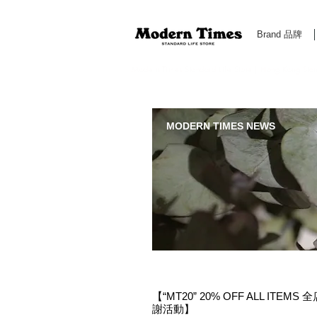
Brand 品牌
Modern Times Standard Life Store | Hong Kong Standa
MODERN TIMES NEWS
【“MT20” 20% OFF ALL ITEM
謝活動】