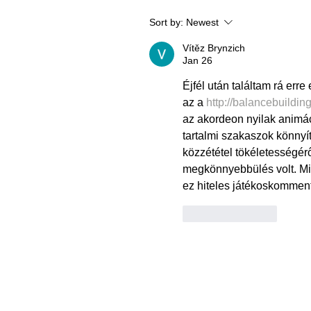
Sort by:
Newest
Vítěz Brynzich
Jan 26
Éjfél után találtam rá er
az a 
http://balancebuilding
az akordeon nyilak animác
tartalmi szakaszok könnyít
közzététel tökéletességérő
megkönnyebbülés volt. Mi
ez hiteles játékoskomment
Like
Reply