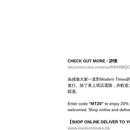
CHECK OUT MORE・詳情
shoutout.wix.com/so/94O4WQC
為感激大家一直對Modern Tim
進行。除了來上環店選購，亦歡迎
錯過。
Enter code
 “MT20” 
to enjoy 20% o
welcomed. Shop online and deliver 
【SHOP ONLINE DELIVER TO
www.moderntimes.hk