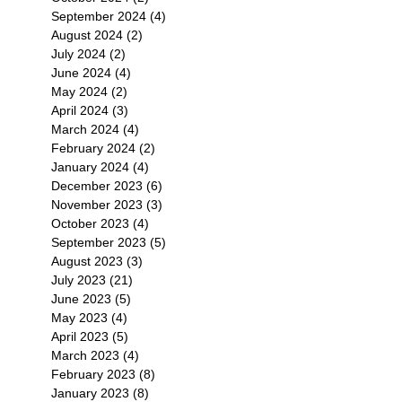
September 2024
(4)
4 posts
August 2024
(2)
2 posts
July 2024
(2)
2 posts
June 2024
(4)
4 posts
May 2024
(2)
2 posts
April 2024
(3)
3 posts
March 2024
(4)
4 posts
February 2024
(2)
2 posts
January 2024
(4)
4 posts
December 2023
(6)
6 posts
November 2023
(3)
3 posts
October 2023
(4)
4 posts
September 2023
(5)
5 posts
August 2023
(3)
3 posts
July 2023
(21)
21 posts
June 2023
(5)
5 posts
May 2023
(4)
4 posts
April 2023
(5)
5 posts
March 2023
(4)
4 posts
February 2023
(8)
8 posts
January 2023
(8)
8 posts