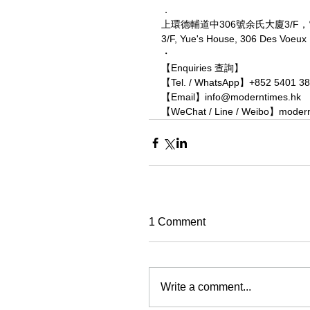
．
上環德輔道中306號余氏大廈3/F
3/F, Yue's House, 306 Des Voeu
・
【Enquiries 查詢】
【Tel. / WhatsApp】+852 5401 3
【Email】info@moderntimes.hk
【WeChat / Line / Weibo】moder
1 Comment
Write a comment...