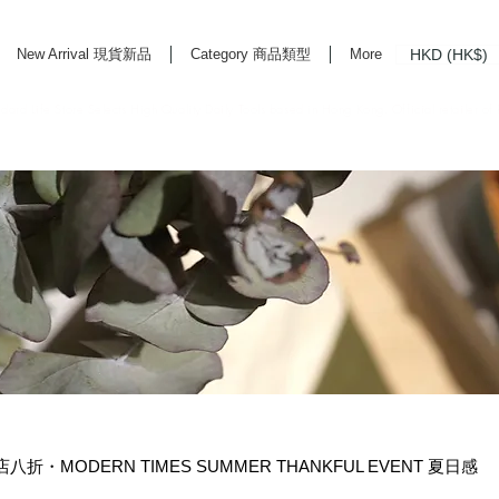
HKD (HK$)
New Arrival 現貨新品
Category 商品類型
More
rd Life Store Selects High Quality Daily Tools based in Hong Kong. Official retailer of
S 全店八折・MODERN TIMES SUMMER THANKFUL EVENT 夏日感