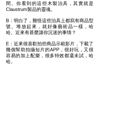
間。你看到的這些木製治具，其實就是
Claustrum製品的靈魂。
B：明白了，難怪這些治具上都寫有商品型
號。堆放起來，就好像藝術品一樣，哈
哈。近來有甚麼讓你沉迷的事情？
E：近來很喜歡拍些商品示範影片，下載了
幾個幫助拍攝短片的APP，很好玩，又很
容易的加上配樂，很多特效都還未試，哈
哈。
B：這個我也從你的
IG
上看到了，影片都
很專業，很厲害。
E：很簡單就可以做到，實在很有趣，每天
都玩到夜深。對了，Bebop，不如一起去
吃午飯，好嗎？由這裡出發，大約三分鐘
就到了。
我們由Claustrum工作室出發，轉出大街，
跨過天橋，橋下就是遠藤老師每天吃午飯
的餐廳
Pour~cafe
。看起來，就像歐洲的
小餐館，中門大開，光線很充足，桌子隨