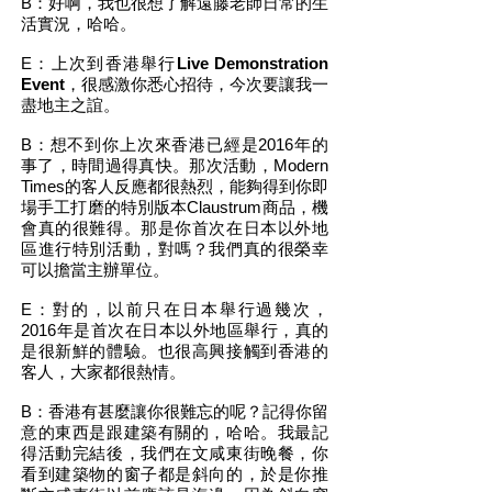
B：好啊，我也很想了解遠藤老師日常的生
活實況，哈哈。
E：上次到香港舉行
Live Demonstration
Event
，很感激你悉心招待，今次要讓我一
盡地主之誼。
B：想不到你上次來香港已經是2016年的
事了，時間過得真快。那次活動，Modern
Times的客人反應都很熱烈，能夠得到你即
場手工打磨的特別版本Claustrum商品，機
會真的很難得。那是你首次在日本以外地
區進行特別活動，對嗎？我們真的很榮幸
可以擔當主辦單位。
E：對的，以前只在日本舉行過幾次，
2016年是首次在日本以外地區舉行，真的
是很新鮮的體驗。也很高興接觸到香港的
客人，大家都很熱情。
B：香港有甚麼讓你很難忘的呢？記得你留
意的東西是跟建築有關的，哈哈。我最記
得活動完結後，我們在文咸東街晚餐，你
看到建築物的窗子都是斜向的，於是你推