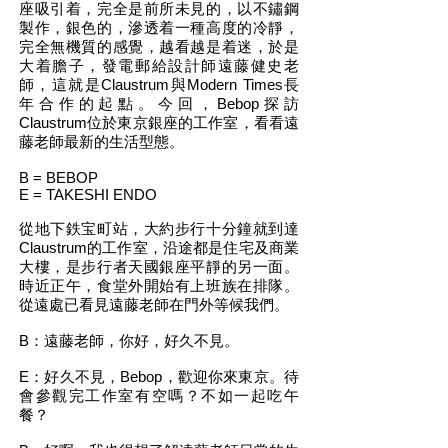
座吸引着，完全是前所未見的，以不鏽鋼
製作，銀色的，滲透着一種高度的冷靜，
完全無機質的感覺，越看越是着迷，於是
大着膽子，發電郵給設計師遠藤健史老
師，這就是Claustrum與Modern Times長
年合作的起點。今回，Bebop探訪
Claustrum位於東京銀座的工作室，看看遠
藤老師最新的生活型態。
B = BEBOP
E = TAKESHI ENDO
從地下鉄宝町站，大約步行十分鐘就到達
Claustrum的工作室，沿途都是住宅及商業
大樓，是步行者天國銀座平靜的另一面。
時近正午，食堂外開始有上班族在排隊。
從遠處已看見遠藤老師在門外等候我們。
B：遠藤老師，你好，好久不見。
E：好久不見，Bebop，歡迎你來東京。待
會參觀完工作室有空嗎？不如一起吃午
餐？