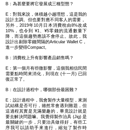
B：​為甚麼要將它發展成三種型態？
E：對我來說，体積越小越理想，這是我的
設計主調。但也要對應不同客人的需要 。
另外，2019年10月日本消費稅由8%改成
10%，也令到 ¥1、¥5零錢的流通數量下
降，而這個趨勢應該不會停止。故此，我
設計出剔除零錢間隔的Articular Wallet C，
進一步變得Compact。
B：​消費稅上升有影響產品銷售嗎？
E：第一個月有些微影響，這個我相信民間
需要點時間來消化，到現在 (十一月) 已回
復正常了。
B：在設計過程中，哪個部份最困難？
​​E：設計過程中，我會製作大量模型，來測
試結構是否可行，雖然常會遇到難題，但
這過程其實是充滿樂趣的，畢竟設計就是
要去解決問題嘛。我覺得製作治具 (Jig) 是
最關鍵的一步，只要治具做得好，有些工
序我可以請助手來進行，縮短了製作時