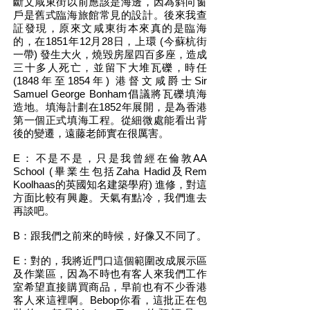
斷文咸東街以前應該是海邊，因為斜向窗
戶是舊式臨海旅館常見的設計。後來我查
証發現，原來文咸東街本來真的是臨海
的，在1851年12月28日，上環 (今蘇杭街
一帶) 發生大火，燒毀房屋四百多座，造成
三十多人死亡，並留下大堆瓦礫，時任
(1848年至1854年) 港督文咸爵士Sir
Samuel George Bonham倡議將瓦礫填海
造地。填海計劃在1852年展開，是為香港
第一個正式填海工程。從細微處能看出背
後的變遷，遠藤老師實在很厲害。
E：​不是不是，只是我曾經在倫敦AA
School (畢業生包括Zaha Hadid及Rem
Koolhaas的英國知名建築學府) 進修，對這
方面比較有興趣。天氣有點冷，我們進去
再談吧。
B：跟我們之前來的時候，好像又不同了。
E：對的，我將近門口這個範圍改成展示區
及作業區，因為不時也有客人來我們工作
室希望直接購買商品，早前也有不少香港
客人來這裡啊。Bebop你看，這批正在包