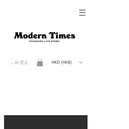
Log In 登入
HKD (HK$)
Modern Times Standard Life Store | Hong Kong Standard Life Store Selects High Quality Daily Tools based in
Hong Kong. Official retailer of Roberu, Anchor Bridge, Filson, Claustrum, F/CE.