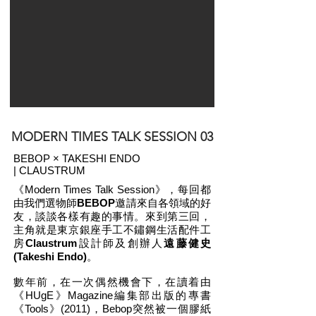
MODERN TIMES TALK SESSION 03
BEBOP × ​TAKESHI ENDO
| CLAUSTRUM
《Modern Times Talk Session》，每回都
由我們選物師
BEBOP
邀請來自各領域的好
友，談談各樣有趣的事情。來到第三回，
主角就是東京銀座手工不鏽鋼生活配件工
房
Claustrum
設計師及創辦人
遠藤健史
(Takeshi Endo)
。
數年前，在一次偶然機會下，在讀着由
《HUgE》Magazine編集部出版的專書
《Tools》(2011)，Bebop突然被一個膠紙