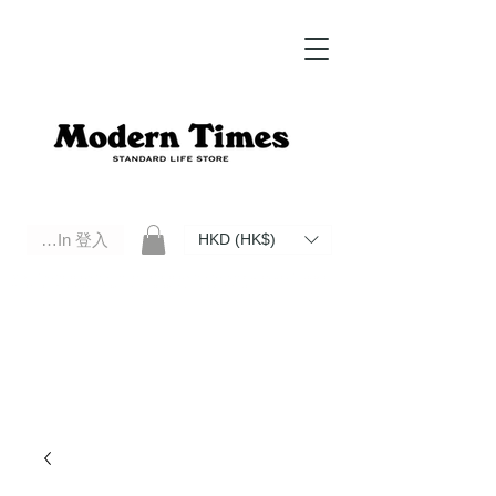
Log In 登入
HKD (HK$)
Modern Times Standard Life Store | Hong Kong Standard Life Store Selects High Quality Daily Tools based in
Hong Kong. Official retailer of Roberu, Anchor Bridge, Filson, Claustrum, F/CE.