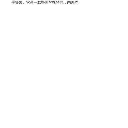
手提袋。它是一款堅固的托特包，內外均
設有口袋。包內空間充足，可容納大量物
品，因此配有肩帶。
棉麻帆布經水洗後變得柔軟舒適，並以植
物染料染色。卡其色採用柚子染色，藏青
色採用黑醋栗染色。包款底部內襯防水尼
龍，即使直接放置在地面上，也能防止包
包內物品受潮。
model : 167cm (large - kusaki navy)
Details
M
【尺寸 | Dimensions】H33cm x
W49cm x D18cm
【肩帶 | Strap】86cm
L
【尺寸 | Dimensions】H38cm x
W52cm x D25cm
3F Yue's House 306 Des Voeux Road Central
【肩帶 | Strap】87cm
Sheung Wan Hong Kong