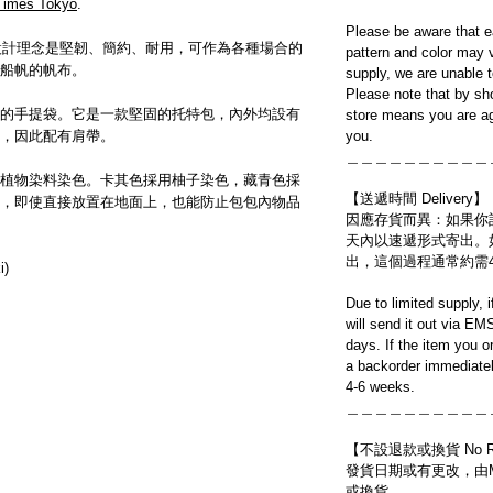
Times Tokyo
.
Please be aware that e
工作服的設計理念是堅韌、簡約、耐用，可作為各種場合的
pattern and color may v
船帆的帆布。
supply, we are unable 
Please note that by sh
的手提袋。它是一款堅固的托特包，內外均設有
store means you are ag
，因此配有肩帶。
you.
＿＿＿＿＿＿＿＿＿＿
植物染料染色。卡其色採用柚子染色，藏青色採
【送遞時間 Delivery】
，即使直接放置在地面上，也能防止包包內物品
因應存貨而異：如果你
天內以速遞形式寄出。
出，這個過程通常約需
i)
Due to limited supply, 
will send it out via EM
days. If the item you o
a backorder immediatel
4-6 weeks.
＿＿＿＿＿＿＿＿＿＿
【不設退款或換貨 No Refun
發貨日期或有更改，由Mo
或換貨。