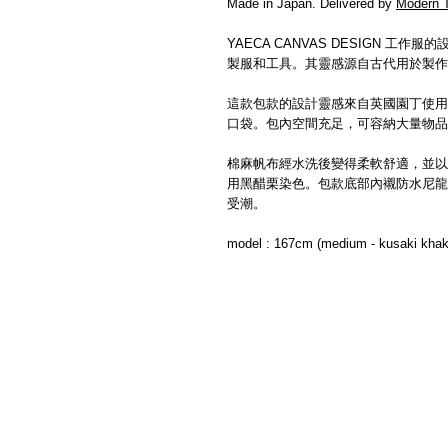
Made in Japan. Delivered by
Modern 
YAECA CANVAS DESIGN 
製服和工具。其靈感源自古代用於製作
這款包款的設計靈感來自英國園丁使用
口袋。包內空間充足，可容納大量物品
棉麻帆布經水洗後變得柔軟舒適，並以
用黑醋栗染色。包款底部內襯防水尼龍
受潮。
model : 167cm (medium - kusaki khak