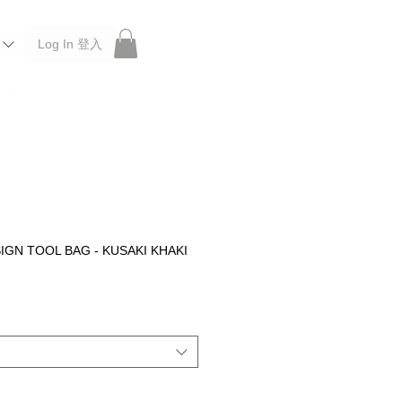
Log In 登入
 Roberu, Anchor Bridge, Filson, Claustrum, F/CE.
IGN TOOL BAG - KUSAKI KHAKI