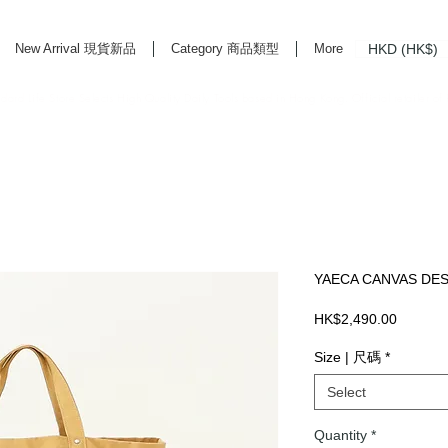
HKD (HK$)
New Arrival 現貨新品
Category 商品類型
More
rd Life Store Selects High Quality Daily Tools based in Hong Kong. Official retailer of
YAECA CANVAS DES
Price
HK$2,490.00
Size | 尺碼
*
Select
Quantity
*