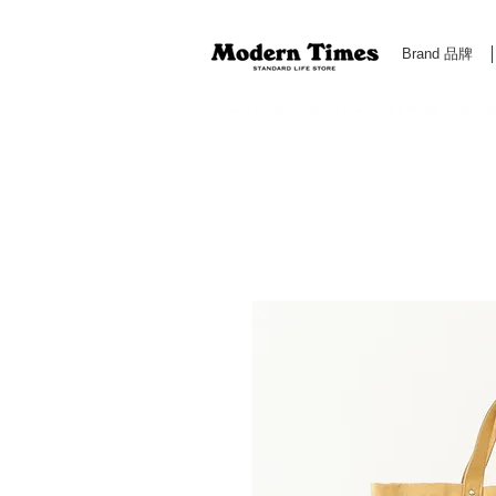
Brand 品牌
Modern Times Standard Life Store | Hong Kong Standa