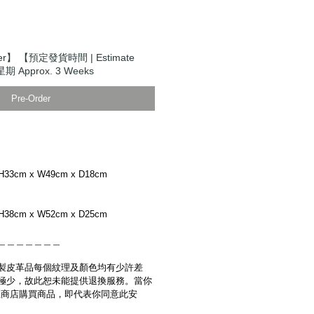
er】 【預定發貨時間 | Estimate
期 Approx. 3 Weeks
Pre-Order
H33cm x W49cm x D18cm
H38cm x W52cm x D25cm
＿＿＿＿＿＿＿
製皮革品每個紋理及顏色均有少許差
極少，故此恕未能提供退換服務。當你
es網上商店購買商品，即代表你同意此安