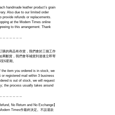
ach handmade leather product’s grain
ary. Also due to our limited order
to provide refunds or replacements.
opping at the Modern Times online
reeing to this arrangement. Thank
＿＿＿＿＿＿＿
訂購的商品有存貨，我們會於三個工作
如果斷貨，我們會等補貨到達後立即寄
4至6星期。
if the item you ordered is in stock, we
S or registered mail within 3 business
rdered is out of stock, we will request
y; the process usually takes around
＿＿＿＿＿＿＿
d, No Return and No Exchange】
dern Times作最終決定。不設退款