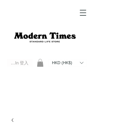
Log In 登入
HKD (HK$)
Modern Times Standard Life Store | Hong Kong Standard Life Store Selects High Quality Daily Tools based in
Hong Kong. Official retailer of Roberu, Anchor Bridge, Filson, Claustrum, F/CE.