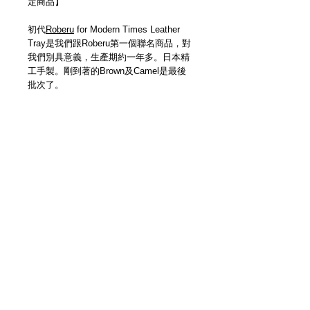
定商品】
初代
Roberu
for Modern Times Leather
Tray是我們跟Roberu第一個聯名商品，對
我們別具意義，生產期約一年多。日本精
工手製。剛到著的Brown及Camel是最後
批次了。
Roberu
for Modern Times Exclusive.
New natural dye calf leather. Slip
resistant. Roberu and Modern Times
logos. Handmade in Japan.
Details
【尺寸 | Size】13cm x 19.5cm
＿＿＿＿＿＿＿＿＿＿＿＿＿＿＿＿＿
各位客人請留意，因手製皮革品每個紋理
及顏色均有少許差異，而且每回補貨數量
極少，故此恕未能提供退換服務。當你透
過Modern Times網上商店購買商品，即代
3F Yue's House 306 Des Voeux Road Central