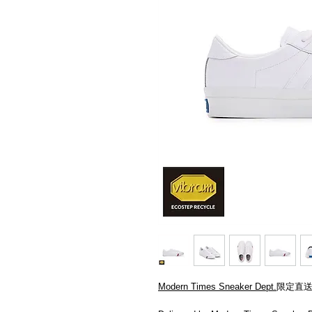
Modern Times Sneaker Dept.
限定直