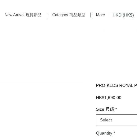
HKD (HK$)
New Arrival 現貨新品
Category 商品類型
More
rd Life Store Selects High Quality Daily Tools based in Hong Kong. Official retailer of
PRO-KEDS ROYAL P
Price
HK$1,690.00
Size 尺碼
*
Select
Quantity
*