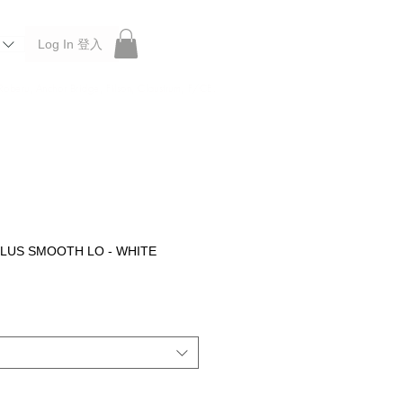
Log In 登入
 Roberu, Anchor Bridge, Filson, Claustrum, F/CE.
LUS SMOOTH LO - WHITE