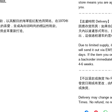
ept.
store means you are ag
you.
＿＿＿＿＿＿＿＿＿＿
 的代表鞋款，以其醒目的海軍藍紅配色而聞名。在1970年
【送遞時間 Delivery】
學生的喜愛，並成為街頭時尚的標誌性鞋款。
因應存貨而異：如果你
滑皮革重新打造。
天內以速遞形式寄出。
出，這個過程通常約需
Due to limited supply, 
will send it out via EM
days. If the item you o
a backorder immediatel
4-6 weeks.
＿＿＿＿＿＿＿＿＿＿
【不設退款或換貨 No Refun
發貨日期或有更改，由Mo
或換貨。
Delivery may change ac
Times. No refund, no r