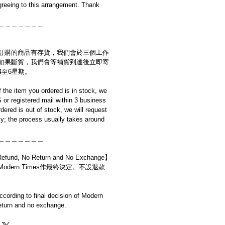
reeing to this arrangement. Thank
＿＿＿＿＿＿＿
訂購的商品有存貨，我們會於三個工作
如果斷貨，我們會等補貨到達後立即寄
4至6星期。
if the item you ordered is in stock, we
S or registered mail within 3 business
rdered is out of stock, we will request
y; the process usually takes around
＿＿＿＿＿＿＿
d, No Return and No Exchange】
dern Times作最終決定。不設退款
cording to final decision of Modern
eturn and no exchange.