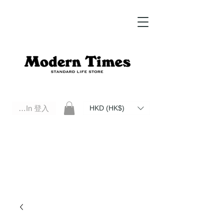
Log In 登入
HKD (HK$)
Modern Times Standard Life Store | Hong Kong Standard Life Store Selects High Quality Daily Tools based in
Hong Kong. Official retailer of Roberu, Anchor Bridge, Filson, Claustrum, F/CE.