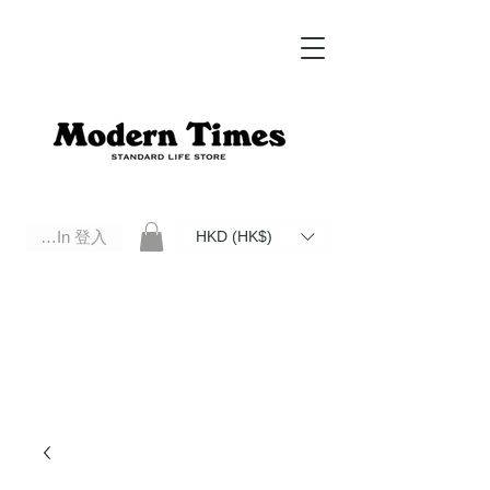
Log In 登入
HKD (HK$)
Modern Times Standard Life Store | Hong Kong Standard Life Store Selects High Quality Daily Tools based in
Hong Kong. Official retailer of Roberu, Anchor Bridge, Filson, Claustrum, F/CE.