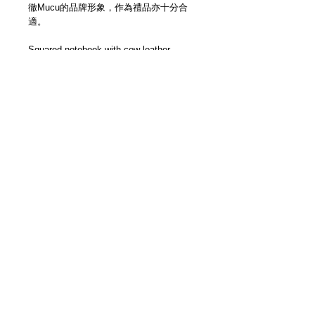
徹Mucu的品牌形象，作為禮品亦十分合
適。
Squared notebook with cow leather
cover. Handmade in Japan by Mucu.
Paper-box packing.
Details
【顏色 | Colour】Brown
【紙質 | Paper】Sara
【材質 | Material】牛革 Cow Leather (封
面/底 Cover/Back)
【尺寸 | Size】140mm x 107mm
【頁數 | Pages】80頁格紋紙 80 Sheets
Squared
3F Yue's House 306 Des Voeux Road Central
【日本手製 | Handmade In Japan】
Sheung Wan Hong Kong
＿＿＿＿＿＿＿＿＿＿＿＿＿＿＿＿＿
+852 5401 3806
各位客人請留意，因手製皮革品每個紋理
及顏色均有少許差異，而且每回補貨數量
© 2013 by Modern Times Ltd. All rights reserved.
極少，故此恕未能提供退換服務。當你透