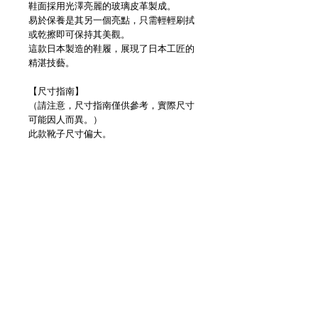
鞋面採用光澤亮麗的玻璃皮革製成。
易於保養是其另一個亮點，只需輕輕刷拭
或乾擦即可保持其美觀。
這款日本製造的鞋履，展現了日本工匠的
精湛技藝。
【尺寸指南】
（請注意，尺寸指南僅供參考，實際尺寸
可能因人而異。）
此款靴子尺寸偏大。
工作人員A
Danner Postman：25.0cm
運動鞋尺寸
NIKE AIR FORCE 1：26cm
ADIDAS STAN SMITH：26cm
CONVERSE ALL STAR：25.5cm
工作人員B
Danner Postman：27cm
運動鞋尺寸：
NIKE AIR FORCE 1：27.5cm