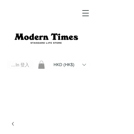
Log In 登入
HKD (HK$)
Modern Times Standard Life Store | Hong Kong Standard Life Store Selects High Quality Daily Tools based in
Hong Kong. Official retailer of Roberu, Anchor Bridge, Filson, Claustrum, F/CE.